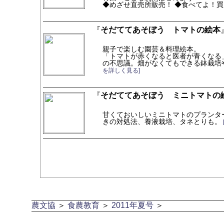
◆めざせ直売所販売！ ◆食べてよ！
『
そだててあそぼう トマトの絵本
親子で楽しむ園芸＆料理絵本。
「トマトが赤くなると医者が青くなる
の不思議。畑がなくてもできる鉢栽培
を詳しく見る]
『
そだててあそぼう ミニトマトの
甘くておいしいミニトマトのプランター
きの対処法、養液栽培、タネとりも。
農文協
＞
食農教育
＞
2011年夏号
＞