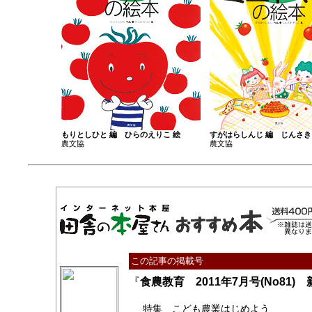
もりとしひと 編 ひらのえりこ 絵
すがはらしんじ 編 じんさき
農文協
農文協
この記事の掲載号
『
食農教育 2011年7月号(No81
特集 こども農業はじめよう