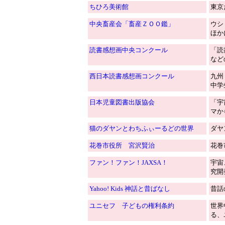
ちひろ美術館
東京
中央畜産会「畜産ＺＯＯ鑑」
ウシ
ほか
読書感想画中央コンクール
「読
など
西日本読書感想画コンクール
九州
中学
日本児童図書出版協会
「宇
マか
猫のダヤンとわちふぃーるどの世界
ダヤ
花巻市役所 宮沢賢治
花巻
ファン！ファン！JAXSA！
宇宙
究開
Yahoo! Kids 神話と昔ばなし
昔話
ユニセフ 子どもの権利条約
世界
る、