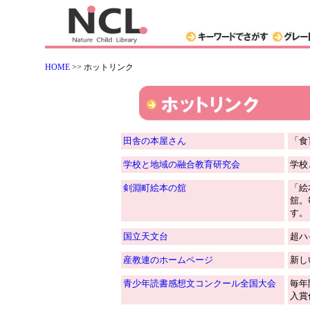
HOME
>> ホットリンク
田舎の本屋さん
「食
学校と地域の融合教育研究会
学校
剣淵町絵本の舘
「絵
舘。
す。
国立天文台
超ハ
産教連のホームページ
新し
青少年読書感想文コンクール全国大会
毎年
入賞