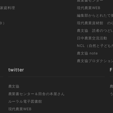
農業書センター
家庭料理
現代農業WEB
編集部からとれたて
スタ）
現代農業資材館 の
農文協 読者のつど
日中農業交流活動
NCL（自然と子ども
農文協 note
農文協プロダクショ
twitter
F
農文協
農業書センター＆田舎の本屋さん
ルーラル電子図書館
現代農業WEB