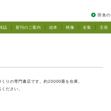
田舎の
雑誌
新刊
のご案内
絵本
映像
全集
主張
くりの専門書店です。約20000冊を在庫。
店ください。