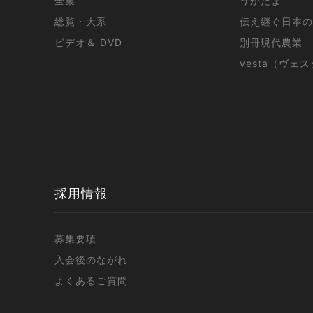
全集
うかたま
総覧・大系
伝え継ぐ日本の
ビデオ＆ DVD
別冊現代農業
vesta（ヴェ
採用情報
募集要項
入会後のながれ
よくあるご質問