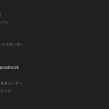
便
らナビ
い
たちを結ぶ会）
ン
acebook
農業書センター
うかたま