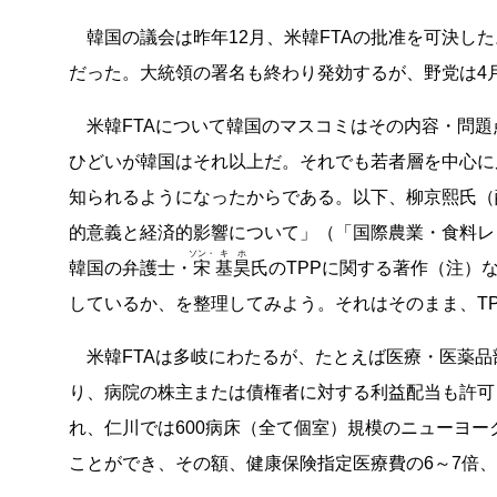
韓国の議会は昨年12月、米韓FTAの批准を可決し
だった。大統領の署名も終わり発効するが、野党は4
米韓FTAについて韓国のマスコミはその内容・問題
ひどいが韓国はそれ以上だ。それでも若者層を中心に
知られるようになったからである。以下、柳京熙氏（
的意義と経済的影響について」（「国際農業・食料レタ
ソン・
キ
ホ
韓国の弁護士・
宋
基
昊
氏のTPPに関する著作（注）
しているか、を整理してみよう。それはそのまま、T
米韓FTAは多岐にわたるが、たとえば医療・医薬品
り、病院の株主または債権者に対する利益配当も許可
れ、仁川では600病床（全て個室）規模のニューヨ
ことができ、その額、健康保険指定医療費の6～7倍