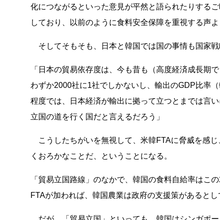
化につながるといった意見が平然と語られたりするご
しており、以前のように食料安全保障を重視する声よ
そしてそもそも、日本と韓国では国の事情も国家戦
「日本の貿易依存度は、今も昔も（高度経済成長期で
わずか2000社に1社でしかないし、輸出のGDP比率（
程度では、日本経済が輸出に拠って立つとまでは言い
立国の道を行く国だと言えるだろう」
こうしたちがいを無視して、米韓FTAに脅威を感じ
くおろかなことだ、ということになる。
「貿易立国路線」のなかで、韓国の食料自給率はこの2
FTAが加われば、韓国農業は政府の支援策があると
だが、「貿易立国」といっても、韓国はシンガポー