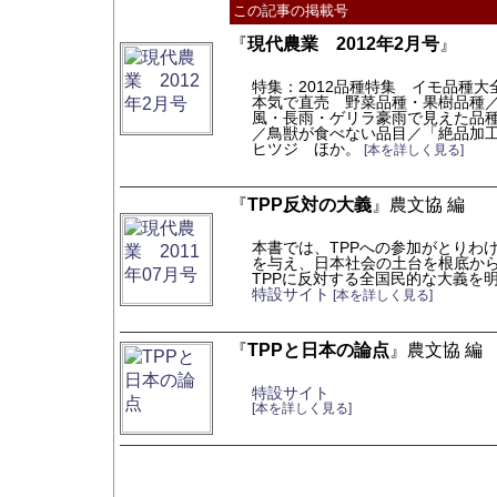
この記事の掲載号
『
現代農業 2012年2月号
』
特集：2012品種特集 イモ品種大
本気で直売 野菜品種・果樹品種
風・長雨・ゲリラ豪雨で見えた品
／鳥獣が食べない品目／「絶品加
ヒツジ ほか。
[本を詳しく見る]
『
TPP反対の大義
』農文協 編
本書では、TPPへの参加がとりわ
を与え、日本社会の土台を根底か
TPPに反対する全国民的な大義を
特設サイト
[本を詳しく見る]
『
TPPと日本の論点
』農文協 編
特設サイト
[本を詳しく見る]