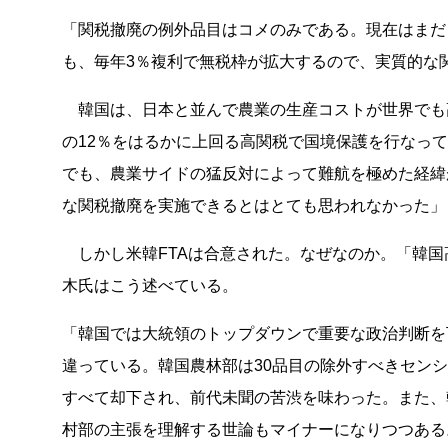
「関税撤廃の例外品目はコメのみである。現在はまだ
も、毎年3％複利で無税枠が拡大するので、実質的な
韓国は、日本と並んで農業の生産コストが世界でも高
の12％をはるかに上回る高関税で国境保護を行なって
でも、農業サイドの猛反対によって難航を極めた経緯
な関税撤廃を実施できるとはとても思われなかった」
しかし米韓FTAは合意された。なぜなのか。「韓国
木氏はこう述べている。
「韓国では大統領のトップダウンで重要な政治判断を
違っている。韓国農林部は30品目の除外すべきセン
すべて却下され、前代未聞の苦渋を味わった。また、韓
村部の主張を理解する世論もマイナーになりつつある