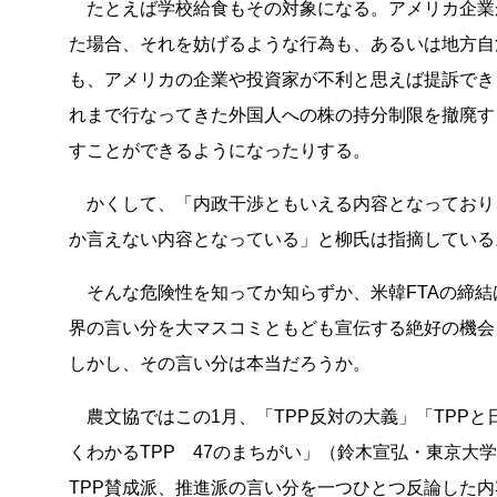
たとえば学校給食もその対象になる。アメリカ企業
た場合、それを妨げるような行為も、あるいは地方自
も、アメリカの企業や投資家が不利と思えば提訴でき
れまで行なってきた外国人への株の持分制限を撤廃す
すことができるようになったりする。
かくして、「内政干渉ともいえる内容となっており
か言えない内容となっている」と柳氏は指摘している
そんな危険性を知ってか知らずか、米韓FTAの締結
界の言い分を大マスコミともども宣伝する絶好の機会
しかし、その言い分は本当だろうか。
農文協ではこの1月、「TPP反対の大義」「TPPと
くわかるTPP 47のまちがい」（鈴木宣弘・東京大
TPP賛成派、推進派の言い分を一つひとつ反論した