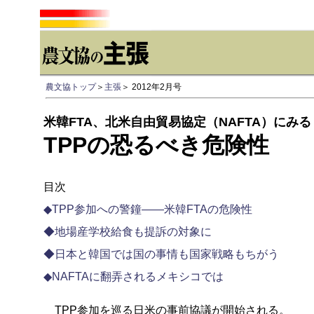
農文協トップ
＞
主張
＞
2012年2月号
米韓FTA、北米自由貿易協定（NAFTA）にみる
TPPの恐るべき危険性
目次
◆TPP参加への警鐘――米韓FTAの危険性
◆地場産学校給食も提訴の対象に
◆日本と韓国では国の事情も国家戦略もちがう
◆NAFTAに翻弄されるメキシコでは
TPP参加を巡る日米の事前協議が開始される。