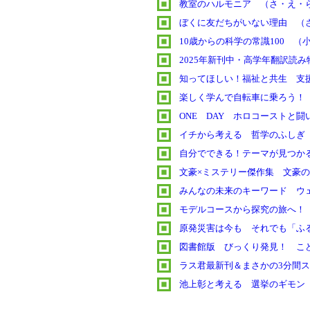
教室のハルモニア （さ・え・
ぼくに友だちがいない理由 （
10歳からの科学の常識100 （
2025年新刊中・高学年翻訳読
知ってほしい！福祉と共生 支
楽しく学んで自転車に乗ろう！
ONE DAY ホロコーストと
イチから考える 哲学のふしぎ
自分でできる！テーマが見つかる
文豪×ミステリー傑作集 文豪
みんなの未来のキーワード ウ
モデルコースから探究の旅へ！
原発災害は今も それでも「ふ
図書館版 びっくり発見！ こ
ラス君最新刊＆まさかの3分間ス
池上彰と考える 選挙のギモン