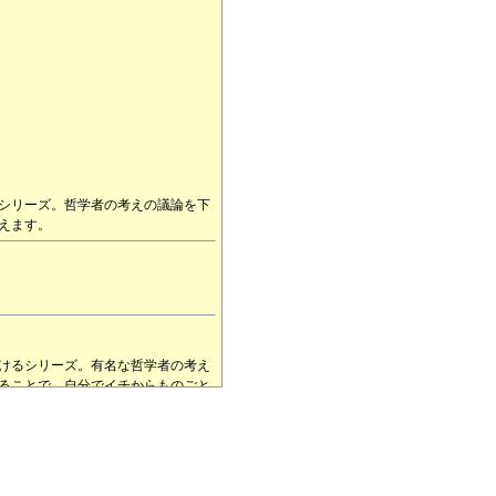
シリーズ。哲学者の考えの議論を下
えます。
けるシリーズ。有名な哲学者の考え
ることで、自分でイチからものごと
に関わるふしぎです。