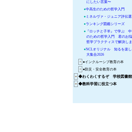
にしたい言葉〜
●
中高生のための哲学入門
●
ミネルヴァ・ジュニア評伝選
●
ランキング図鑑シリーズ
●
『ロッチと子羊』で学ぶ 中
のための哲学入門 君のお
哲学プラクティスで解決し
●
NCLオリジナル 知るを楽
大集合2026
+
●インクルーシブ教育の本
+
●防災・安全教育の本
+
◆わくわくするぞ 学校図書館
+
◆教科学習に役立つ本