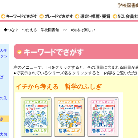
シリ
ーンズ
シリ
>
◆つなぐ つたえる 学校図書館 >> ●知るは楽しい！
ット
人生
レクシ
左のメニューで、 [+]をクリックすると、その項目に含まれる細目が
●で表示されているシリーズ名をクリックすると、内容をご覧いただ
とば
イチから考える 哲学のふしぎ
の先
ぎ
大切