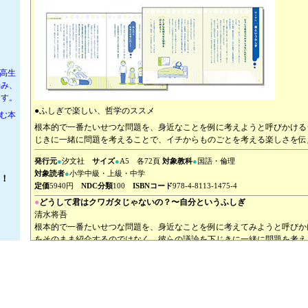
高生
悩み、
ます。
●ふしぎで楽しい、哲学のススメ
しむ本
根本的で一番たいせつな問題を、身近なことを例に考えようと呼びかける
じきに一緒に問題を考えることで、イチからものごとを考える楽しさを伝
発行元
●
汐文社
サイズ
●
A5 各72頁
対象教科
●
国語・倫理
対象読者
●
小学中級・上級・中学
！
定価
5940円
NDC分類
100
ISBNコード
978-4-8113-1475-4
●
どうして君はクワガタじゃないの？〜自分というふしぎ
清水将吾
根本的で一番たいせつな問題を、身近なことを例に考えてみようと呼びか
をそのまま紹介するのではなく、彼らの議論を下じきに一緒に問題を考え
を考える楽しさを伝えます。この巻のテーマ、「自分」「私」というもの
発行元
●
汐文社
定価
●
1980円
サイズ
●
A5 72頁
NDC分類
100
ISBNコード
978-4-8113-3299-4
●
もしも、みんながうそをついたら？〜いい、わるいのふしぎ