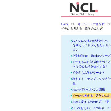
2026年新刊セット
●
一冊でつかむリベラルアーツ
ーズ PART2
●
世界基準の教養 for ティ
●
一冊でつかむリベラルアーツ
Home
>>
キーワードでさがす
>
ーズ PART3
イチから考える 哲学のふしぎ
●
イラスト学問図鑑シリーズセ
●
おとなになるのび太たちへ 
を変える『ドラえもん』セ
ョン
●
小学館Youth Booksシリーズ
●
ドラえもんに学ぶ偉人のこ
キミの心と頭を強くする！
●
ドラえもん学びワールド
●
教えて！ ケンブリッジ大学
生！
●
わかっていないこと図鑑
●
イチから考える 哲学のふし
●
きみを変える50の名言 3期
●
知ってほしい、この名言 〜