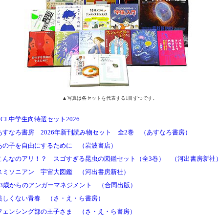
▲写真は各セットを代表する1冊ずつです。
NCL中学生向特選セット2026
あすなろ書房 2026年新刊読み物セット 全2巻 （あすなろ書房）
あの子を自由にするために （岩波書店）
こんなのアリ！？ スゴすぎる昆虫の図鑑セット（全3巻） （河出書房新社
スミソニアン 宇宙大図鑑 （河出書房新社）
13歳からのアンガーマネジメント （合同出版）
美しくない青春 （さ・え・ら書房）
フェンシング部の王子さま （さ・え・ら書房）