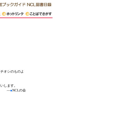
イチオシのものよ
願いします。
―
●
NCLの会