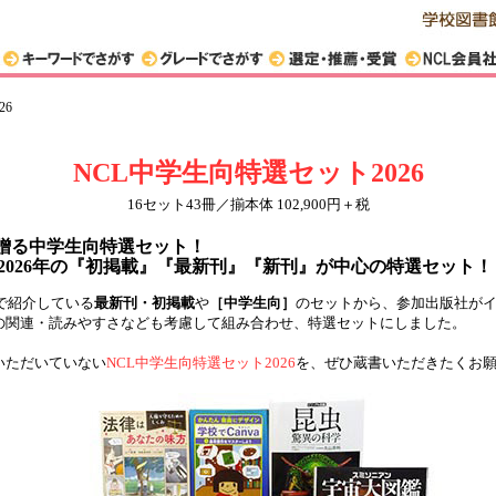
26
NCL中学生向特選セット2026
16セット43冊／揃本体 102,900円＋税
が贈る中学生向特選セット！
026年の『初掲載』『最新刊』『新刊』が中心の特選セット！
録で紹介している
最新刊・初掲載
や
［中学生向］
のセットから、参加出版社が
の関連・読みやすさなども考慮して組み合わせ、特選セットにしました。
いただいていない
NCL中学生向特選セット2026
を、ぜひ蔵書いただきたくお