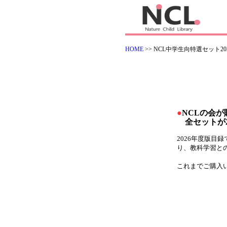
HOME
>> NCL中学生向特選セット20
●
NCLの会
全セットが2
2026年度版目
り、教科学習と
これまでご購入