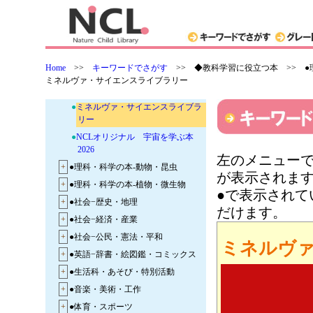
●
新装版 かこさとしの地球のかが
くえほん 第2期
●
STEAM教育にピッタリの絵本！
●
楽しい調べ学習 秒・メートル・
Home
>>
キーワードでさがす
>>
◆教科学習に役立つ本 >> ●
キログラムの大研究
ミネルヴァ・サイエンスライブラリー
●
楽しい調べ学習 望遠鏡の大研究
●
ミネルヴァ・サイエンスライブラ
リー
●
NCLオリジナル 宇宙を学ぶ本
2026
左のメニューで
+
●理科・科学の本-動物・昆虫
が表示されま
+
●理科・科学の本-植物・微生物
●で表示され
+
●社会−歴史・地理
だけます。
+
●社会−経済・産業
+
●社会−公民・憲法・平和
ミネルヴ
+
●英語−辞書・絵図鑑・コミックス
+
●生活科・あそび・特別活動
+
●音楽・美術・工作
+
●体育・スポーツ