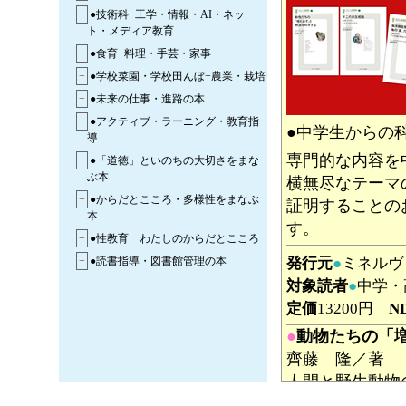
+
●技術科−工学・情報・AI・ネッ
ト・メディア教育
+
●食育−料理・手芸・家事
+
●学校菜園・学校田んぼ−農業・栽培
+
●未来の仕事・進路の本
+
●アクティブ・ラーニング・教育指
●中学生からの
導
専門的な内容を
+
●「道徳」といのちの大切さをまな
ぶ本
横無尽なテーマ
+
●からだとこころ・多様性をまなぶ
証明することの
本
す。
+
●性教育 わたしのからだとこころ
発行元
●
ミネル
+
●読書指導・図書館管理の本
対象読者
●
中学・
定価
13200円
N
●
動物たちの「
齊藤 隆／著
人間と野生動物
考え方や発展の