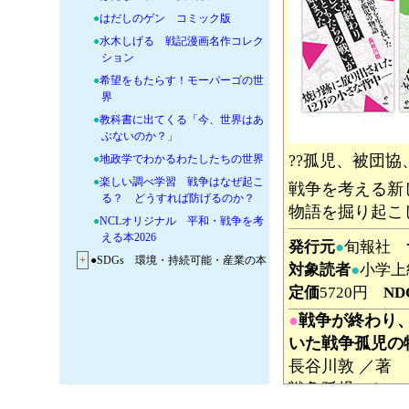
●
はだしのゲン コミック版
●
水木しげる 戦記漫画名作コレク
ション
●
希望をもたらす！モーパーゴの世
界
●
教科書に出てくる「今、世界はあ
ぶないのか？」
??孤児、被団
●
地政学でわかるわたしたちの世界
●
楽しい調べ学習 戦争はなぜ起こ
戦争を考える新
る？ どうすれば防げるのか？
物語を掘り起こ
●
NCLオリジナル 平和・戦争を考
える本2026
発行元
●
旬報社
+
●SDGs 環境・持続可能・産業の本
対象読者
●
小学上
+
●SDGs 人権・ジェンダー・多様性
定価
5720円
ND
の本
●
戦争が終わり
+
●国際理解に役立つ資料・読み物・
写真集
いた戦争孤児の
+
●日本研究 文化・伝承・和食
長谷川敦 ／著
+
●知るは楽しい！
戦争孤児にとっ
+
●インクルーシブ教育の本