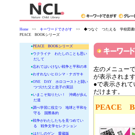
●
せんそうがおわるまで、あと2分
●
美しくない青春
●
絵で見てわかる 核兵器禁止条約
ってなんだろう？
Home
>>
キーワードでさがす
>>
◆つなぐ つたえる 学校図書
●
13歳から考える戦争入門——な
PEACE BOOKシリーズ
ぜ、戦争はなくならないのか？
●
PEACE BOOKシリーズ
●
ウクライナ わたしのことも思い
だして
●
忘れてはいけない戦争と平和の本
左のメニューで
●
わすれないヒロシマ・ナガサキ
が表示されま
●
ONE DAY ホロコーストと闘い
●で表示され
つづけた父と息子の実話
だけます。
●
いまこそ知りたい！ 沖縄が歩ん
だ道
PEACE 
●
調べ学習に役立つ 地球と平和を
守る 国際条約
●
戦争がわたしたちを見つめてい
る 戦争文学セレクション
●
はだしのゲン 愛蔵版