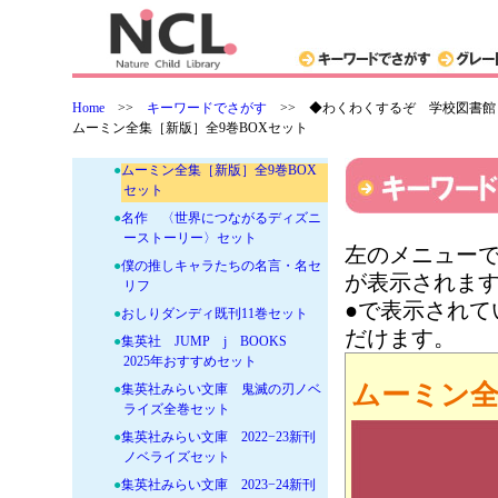
●
「あらしのよるに」シリーズ
●
絵本 はたらく細胞 セット
●
大型版「あらしのよるに」
●
小説ブルーロック セット
Home
>>
キーワードでさがす
>>
◆わくわくするぞ 学校図書館！
●
はたらく細胞 図鑑セット
ムーミン全集［新版］全9巻BOXセット
●
はたらく細胞 ノベライズセット
●
ムーミン全集［新版］全9巻BOX
セット
●
名作 〈世界につながるディズニ
ーストーリー〉セット
左のメニューで
●
僕の推しキャラたちの名言・名セ
が表示されま
リフ
●で表示され
●
おしりダンディ既刊11巻セット
だけます。
●
集英社 JUMP j BOOKS
2025年おすすめセット
ムーミン全
●
集英社みらい文庫 鬼滅の刃ノベ
ライズ全巻セット
●
集英社みらい文庫 2022−23新刊
ノベライズセット
●
集英社みらい文庫 2023−24新刊