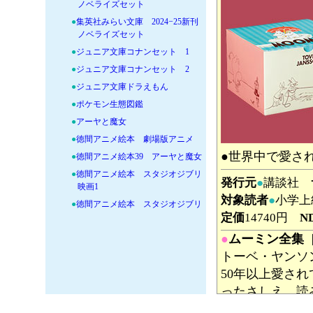
ノベライズセット
●
集英社みらい文庫 2024−25新刊
ノベライズセット
●
ジュニア文庫コナンセット 1
●
ジュニア文庫コナンセット 2
●
ジュニア文庫ドラえもん
●
ポケモン生態図鑑
●
アーヤと魔女
●
徳間アニメ絵本 劇場版アニメ
●世界中で愛さ
●
徳間アニメ絵本39 アーヤと魔女
●
徳間アニメ絵本 スタジオジブリ
発行元
●
講談社
映画1
対象読者
●
小学上
●
徳間アニメ絵本 スタジオジブリ
定価
14740円
N
映画2
●
徳間アニメ絵本 テレビアニメ
●
ムーミン全集
●
徳間アニメ絵本ミニ スタジオジ
トーベ・ヤンソ
ブリセット
50年以上愛さ
●
徳間アニメ絵本ミニ スタジオジ
ったさしえ、読
ブリセット2
発行元
●
講談社
●
徳間アニメ絵本40 君たちはどう