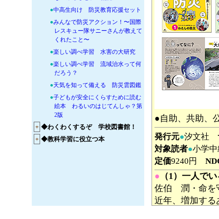
●
中高生向け 防災教育応援セット
●
みんなで防災アクション！〜国際
レスキュー隊サニーさんが教えて
くれたこと〜
●
楽しい調べ学習 水害の大研究
●
楽しい調べ学習 流域治水って何
だろう？
●
天気を知って備える 防災雲図鑑
●
子どもが安全にくらすために読む
絵本 わるいのはじてんしゃ？第
2版
●自助、共助、
+
◆わくわくするぞ 学校図書館！
発行元
●
汐文社
+
◆教科学習に役立つ本
対象読者
●
小学中
定価
9240円
ND
●
（1）一人で
佐伯 潤・命を
近年、増加する
に考え、備え、