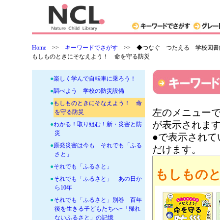
+
●知るは楽しい！
+
●インクルーシブ教育の本
-
●防災・安全教育の本
●
今こそ知りたい！水災害とSDGs
Home
>>
キーワードでさがす
>>
◆つなぐ つたえる 学校図書
●
毒のある生き物・植物と応急手当
もしものときにそなえよう！ 命を守る防災
●
【図書館版】遊びで防災体験
●
楽しく学んで自転車に乗ろう！
●
調べよう 学校の防災設備
●
もしものときにそなえよう！ 命
左のメニューで
を守る防災
が表示されま
●
わかる！取り組む！新・災害と防
災
●で表示され
●
原発災害は今も それでも「ふる
だけます。
さと」
●
それでも「ふるさと」
もしもの
●
それでも「ふるさと」 あの日か
ら10年
●
それでも「ふるさと」別巻 百年
後を生きる子どもたちへ−「帰れ
ないふるさと」の記憶