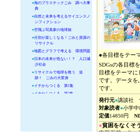
●
海のプラスチックごみ 調べ大事
典
●
自然と未来を考えるサイエンスノ
ンフィクション
●
空飛ぶ写真家の地球旅
●
分別が楽しくなる！ごみと資源の
リサイクル
●
地図とグラフで考える 環境問題
●各目標をテー
●
日本の未来が危ない！？ 人口減
SDGsの各目
少社会
目標をテーマに
●
リサイクルで地球を救う 追
跡！ ごみの大変身
です。データを
●
イチからつくる 第1集
です。
●
イチからつくる 第2集
発行元
●
講談社
●
イチからつくる 第3集
対象読者
●
小学中
●
イチからつくる 第4集
定価
14850円
N
●
イチからつくる 第5集
●
貧困をなくそ
●
イチからつくる 第6集
安田夏菜／作 
●
うんこでつながる世界とわたし