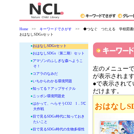
●
おしゃべりな絶滅動物たち 会え
そうで会えなかった生きものと語
る未来
●
気候変動 何がおこる？ 何がで
Home
>>
キーワードでさがす
>>
◆つなぐ つたえる 学校図書館
きる？
おはなしSDGsセット
●
めざせ！持続可能な農林水産業
●
おはなしSDGsセット
●
おはなしSDGs〈第二期〉セット
●
アマゾンのふしぎな森へようこ
そ！
左のメニューで
●
コアラのなみだ
が表示されま
●
いちからわかる環境問題
●で表示され
●
知ってる？アップサイクル
だけます。
●
ニッポン環境問題史
●
はかって、へらそうCO2 1．5℃
おはなしS
大作戦
●
目で見るSDGs時代に知っておき
たいこと
●
目で見るSDGs時代の生物多様性