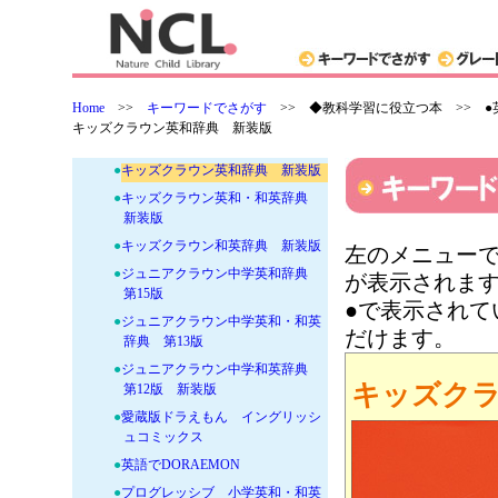
+
●理科・科学の本-動物・昆虫
+
●理科・科学の本-植物・微生物
+
●社会−歴史・地理
+
●社会−経済・産業
Home
>>
キーワードでさがす
>>
◆教科学習に役立つ本 >> ●
+
●社会−公民・憲法・平和
キッズクラウン英和辞典 新装版
-
●英語−辞書・絵図鑑・コミックス
●
キッズクラウン英和辞典 新装版
●
キッズクラウン英和・和英辞典
新装版
●
キッズクラウン和英辞典 新装版
左のメニューで
●
ジュニアクラウン中学英和辞典
が表示されま
第15版
●で表示され
●
ジュニアクラウン中学英和・和英
だけます。
辞典 第13版
●
ジュニアクラウン中学和英辞典
キッズク
第12版 新装版
●
愛蔵版ドラえもん イングリッシ
ュコミックス
●
英語でDORAEMON
●
プログレッシブ 小学英和・和英