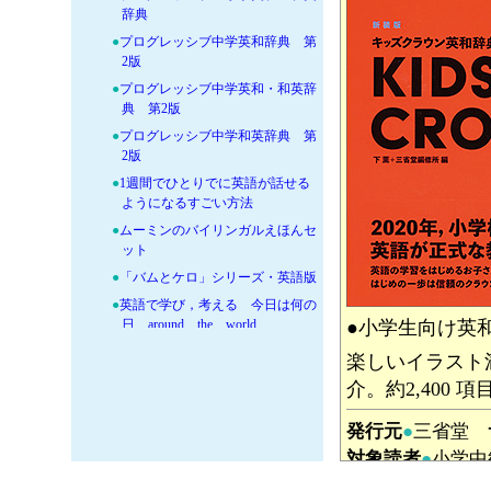
辞典
●
プログレッシブ中学英和辞典 第
2版
●
プログレッシブ中学英和・和英辞
典 第2版
●
プログレッシブ中学和英辞典 第
2版
●
1週間でひとりでに英語が話せる
ようになるすごい方法
●
ムーミンのバイリンガルえほんセ
ット
●
「バムとケロ」シリーズ・英語版
●
英語で学び，考える 今日は何の
●小学生向け英
日 around the world
+
●生活科・あそび・特別活動
楽しいイラスト
+
●音楽・美術・工作
介。約2,400 
+
●体育・スポーツ
発行元
●
三省堂
+
●技術科−工学・情報・AI・ネッ
ト・メディア教育
対象読者
●
小学中
+
●食育−料理・手芸・家事
定価
2090円
ND