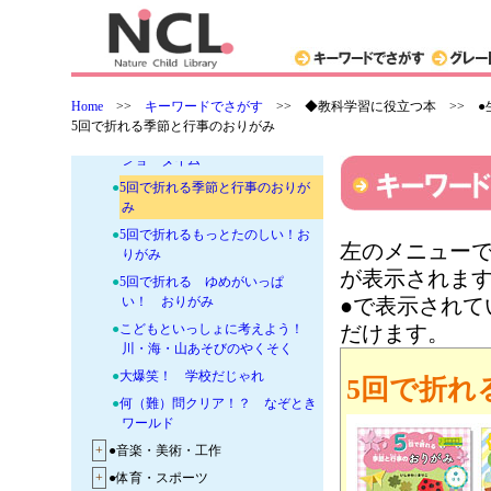
●
作ってあそぼう うごくおもちゃ
●
遊びのアイデア 学級レク
●
がっこう早口ことば
●
キミにはとけないね イジワルな
Home
>>
キーワードでさがす
>>
◆教科学習に役立つ本 >> 
ぞなぞ
5回で折れる季節と行事のおりがみ
●
今日からマジシャン！？マジック
ショータイム
●
5回で折れる季節と行事のおりが
み
●
5回で折れるもっとたのしい！お
左のメニューで
りがみ
が表示されま
●
5回で折れる ゆめがいっぱ
い！ おりがみ
●で表示され
●
こどもといっしょに考えよう！
だけます。
川・海・山あそびのやくそく
●
大爆笑！ 学校だじゃれ
5回で折れ
●
何（難）問クリア！？ なぞとき
ワールド
+
●音楽・美術・工作
+
●体育・スポーツ