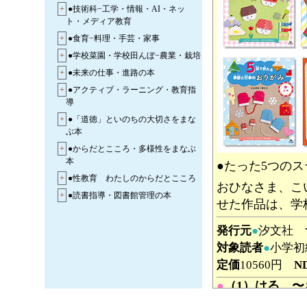
+
●技術科−工学・情報・AI・ネッ
ト・メディア教育
+
●食育−料理・手芸・家事
+
●学校菜園・学校田んぼ−農業・栽培
+
●未来の仕事・進路の本
+
●アクティブ・ラーニング・教育指
導
+
●「道徳」といのちの大切さをまな
ぶ本
+
●からだとこころ・多様性をまなぶ
本
●たった5つの
+
●性教育 わたしのからだとこころ
おひなさま、こ
+
●読書指導・図書館管理の本
せた作品は、学
発行元
●
汐文社
対象読者
●
小学初
定価
10560円
N
●
（1）はる 
いしかわ☆まり