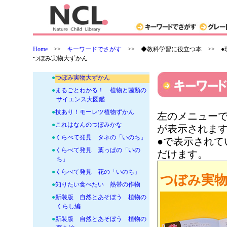
+
●国語・漢字、漢和・ことわざ辞典
類
+
●算数・数学
+
●理科・科学の本-宇宙・時間・海洋
Home
>>
キーワードでさがす
>>
◆教科学習に役立つ本 >> ●
+
●理科・科学の本-動物・昆虫
つぼみ実物大ずかん
-
●理科・科学の本-植物・微生物
●
つぼみ実物大ずかん
●
まるごとわかる！ 植物と菌類の
サイエンス大図鑑
●
技あり！モーレツ植物ずかん
左のメニューで
●
これはなんのつぼみかな
が表示されま
●
くらべて発見 タネの「いのち」
●で表示され
●
くらべて発見 葉っぱの「いの
だけます。
ち」
●
くらべて発見 花の「いのち」
つぼみ実
●
知りたい食べたい 熱帯の作物
●
新装版 自然とあそぼう 植物の
くらし編
●
新装版 自然とあそぼう 植物の