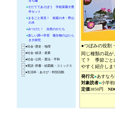
育ち編
●
そだててあそぼう 学校菜園大豊
作セット
●
まるごと発見！ 校庭の木・野山
の木
●
みつけた！ 自然のかたち
●
楽しい調べ学習 微生物のはたら
き大研究
●つぼみの役割
+
●社会−歴史・地理
+
●社会−経済・産業
同じ種類の花が
+
●社会−公民・憲法・平和
て？ 季節ごと
+
●英語−辞書・絵図鑑・コミックス
やすく紹介しま
+
●生活科・あそび・特別活動
発行元
●
あすな
+
●音楽・美術・工作
対象読者
●
小学初
+
●体育・スポーツ
定価
3850円
ND
+
●技術科−工学・情報・AI・ネッ
ト・メディア教育
+
●食育−料理・手芸・家事
+
●学校菜園・学校田んぼ−農業・栽培