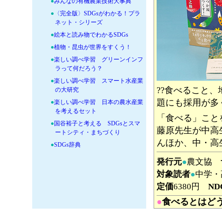
●
みんなの有機農業技術大事典
●
〈完全版〉SDGsがわかる！プラ
ネット・シリーズ
●
絵本と読み物でわかるSDGs
●
植物・昆虫が世界をすくう！
●
楽しい調べ学習 グリーンインフ
ラって何だろう？
●
楽しい調べ学習 スマート水産業
??食べること
の大研究
題にも採用が多
●
楽しい調べ学習 日本の農水産業
を考えるセット
「食べる」こと
●
国谷裕子と考える SDGsとスマ
藤原先生が中高
ートシティ・まちづくり
んほか、中・高
●
SDGs辞典
+
●SDGs 人権・ジェンダー・多様性
発行元
●
農文協
の本
対象読者
●
中学・
+
●国際理解に役立つ資料・読み物・
定価
6380円
ND
写真集
+
●日本研究 文化・伝承・和食
●
食べるとはど
+
●知るは楽しい！
藤原辰史／著