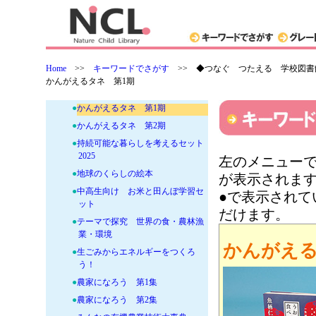
●
イチからつくる 第2集
●
イチからつくる 第3集
●
イチからつくる 第4集
●
イチからつくる 第5集
Home
>>
キーワードでさがす
>>
◆つなぐ つたえる 学校図書館
●
イチからつくる 第6集
かんがえるタネ 第1期
●
うんこでつながる世界とわたし
●
かんがえるタネ 第1期
●
かんがえるタネ 第2期
●
持続可能な暮らしを考えるセット
2025
左のメニューで
●
地球のくらしの絵本
が表示されま
●
中高生向け お米と田んぼ学習セ
●で表示され
ット
だけます。
●
テーマで探究 世界の食・農林漁
業・環境
かんがえる
●
生ごみからエネルギーをつくろ
う！
●
農家になろう 第1集
●
農家になろう 第2集