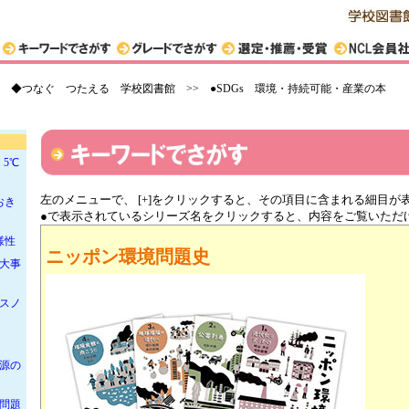
ット
こ
>
◆つなぐ つたえる 学校図書館 >> ●SDGs 環境・持続可能・産業の本
5℃
左のメニューで、 [+]をクリックすると、その項目に含まれる細目が
おき
●で表示されているシリーズ名をクリックすると、内容をご覧いただ
様性
ニッポン環境問題史
大事
スノ
源の
問題