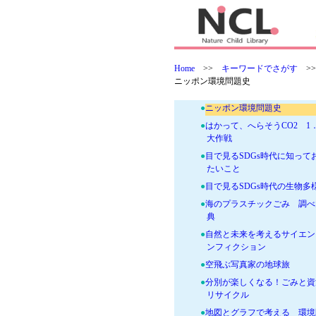
●
おはなしSDGs〈第二期〉セ
●
アマゾンのふしぎな森へよう
そ！
●
コアラのなみだ
Home
>>
キーワードでさがす
>
●
いちからわかる環境問題
ニッポン環境問題史
●
知ってる？アップサイクル
●
ニッポン環境問題史
●
はかって、へらそうCO2 1．
大作戦
●
目で見るSDGs時代に知って
たいこと
●
目で見るSDGs時代の生物多
●
海のプラスチックごみ 調べ
典
●
自然と未来を考えるサイエン
ンフィクション
●
空飛ぶ写真家の地球旅
●
分別が楽しくなる！ごみと資
リサイクル
●
地図とグラフで考える 環境