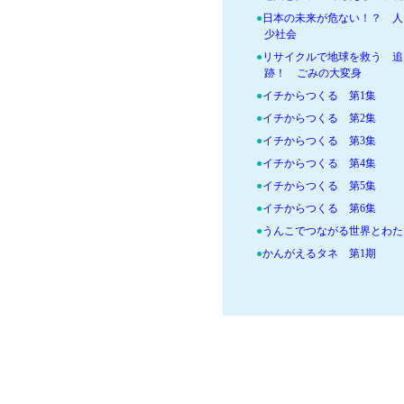
●
日本の未来が危ない！？ 人
少社会
●
リサイクルで地球を救う 追
跡！ ごみの大変身
●
イチからつくる 第1集
●
イチからつくる 第2集
●
イチからつくる 第3集
●
イチからつくる 第4集
●
イチからつくる 第5集
●
イチからつくる 第6集
●
うんこでつながる世界とわた
●
かんがえるタネ 第1期
●
かんがえるタネ 第2期
●
持続可能な暮らしを考えるセ
2025
●
地球のくらしの絵本
●
中高生向け お米と田んぼ学
ット
●
テーマで探究 世界の食・農