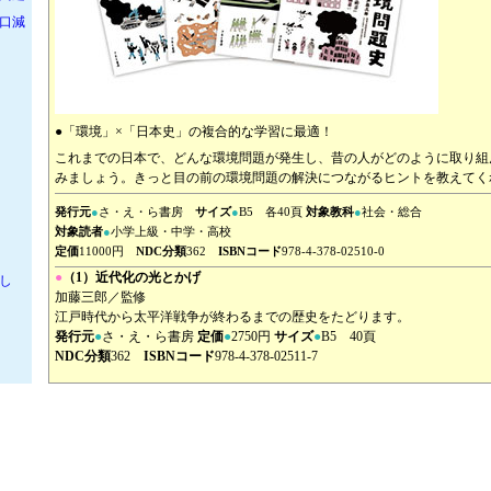
口減
●「環境」×「日本史」の複合的な学習に最適！
これまでの日本で、どんな環境問題が発生し、昔の人がどのように取り組
みましょう。きっと目の前の環境問題の解決につながるヒントを教えて
発行元
●
さ・え・ら書房
サイズ
●
B5 各40頁
対象教科
●
社会・総合
対象読者
●
小学上級・中学・高校
定価
11000円
NDC分類
362
ISBNコード
978-4-378-02510-0
●
（1）近代化の光とかげ
し
加藤三郎／監修
江戸時代から太平洋戦争が終わるまでの歴史をたどります。
発行元
●
さ・え・ら書房
定価
●
2750円
サイズ
●
B5 40頁
NDC分類
362
ISBNコード
978-4-378-02511-7
ット
●
（2）公害列島
加藤三郎／監修
第2巻では、戦争に負けて、ゼロから再生する日本の歴史をたどります。
習セ
発行元
●
さ・え・ら書房
定価
●
2750円
サイズ
●
B5 40頁
NDC分類
362
ISBNコード
978-4-378-02512-4
林漁