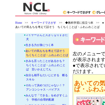
導
-
●「道徳」といのちの大切さをまな
ぶ本
●
犬がえらんだ人
Home
>>
キーワードでさがす
>>
◆教科学習に役立つ本 >> 
●
おとうさんは103さい
あいての気もちを考えて話そう ちくちくことば・ふわふわことば
●
スクールハラスメント
●
マイヤーさんと大きくなりすぎた
犬
●
生きる力が身につく本
●
あいての気もちを考えて話そう
左のメニューで
ちくちくことば・ふわふわことば
が表示されま
●
きみも言ったことがあるかも？
●で表示され
ちくちくことば・ふわふわこと
ば 言いかえじてん
だけます。
●
自分も相手もだいじにする 断る
スキル
あいての
●
それって決めつけじゃない！？
ば・ふわ
アンコンシャス・バイアス
●
みんなで「できる」をめざすくふ
う 学校の合理的配慮