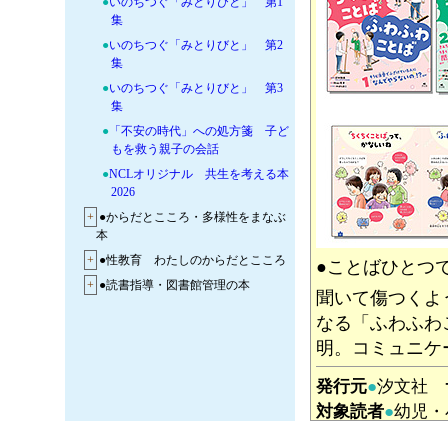
●
いのちつぐ「みとりびと」 第1
集
●
いのちつぐ「みとりびと」 第2
集
●
いのちつぐ「みとりびと」 第3
集
●
「不安の時代」への処方箋 子ど
もを救う親子の会話
●
NCLオリジナル 共生を考える本
2026
+
●からだとこころ・多様性をまなぶ
本
+
●性教育 わたしのからだとこころ
●ことばひとつ
+
●読書指導・図書館管理の本
聞いて傷つくよ
なる「ふわふわ
明。コミュニケ
発行元
●
汐文社
対象読者
●
幼児・
定価
8580円
ND