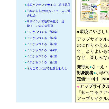
●
地図とグラフで考える 環境問題
●
日本の未来が危ない！？ 人口減
少社会
●
リサイクルで地球を救う 追
跡！ ごみの大変身
●環境にやさし
●
イチからつくる 第1集
●
イチからつくる 第2集
アップサイクル
●
イチからつくる 第3集
のに作りかえる
●
イチからつくる 第4集
て、よりよいも
●
イチからつくる 第5集
など、楽しみな
●
イチからつくる 第6集
発行元
●
さ・え
●
うんこでつながる世界とわたし
対象読者
●
小学中
●
かんがえるタネ 第1期
定価
5500円
ND
●
かんがえるタネ 第2期
●
アップサイク
●
持続可能な暮らしを考えるセット
2025
「知ってる？ア
●
地球のくらしの絵本
アップサイクル
●
中高生向け お米と田んぼ学習セ
る人たちを紹介
ット