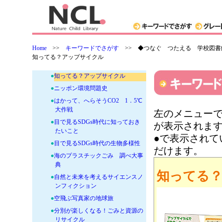
●
おはなしSDGsセット
●
おはなしSDGs〈第二期〉セット
●
アマゾンのふしぎな森へようこ
そ！
Home
>>
キーワードでさがす
>>
◆つなぐ つたえる 学校図書館
●
コアラのなみだ
知ってる？アップサイクル
●
いちからわかる環境問題
●
知ってる？アップサイクル
●
ニッポン環境問題史
●
はかって、へらそうCO2 1．5℃
大作戦
左のメニューで
●
目で見るSDGs時代に知っておき
が表示されま
たいこと
●で表示され
●
目で見るSDGs時代の生物多様性
だけます。
●
海のプラスチックごみ 調べ大事
典
知ってる
●
自然と未来を考えるサイエンスノ
ンフィクション
●
空飛ぶ写真家の地球旅
●
分別が楽しくなる！ごみと資源の
リサイクル