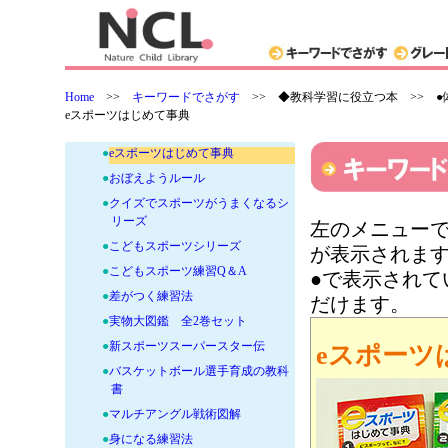
ト
●
たのしく遊んで運動がうまくなる
●
子ども体幹トレーニング
●
かんたん手作り道具で体験！ だ
Home
>>
キーワードでさがす
>>
◆教科学習に役立つ本 >> ●
れもが楽しめる ユニバーサルス
eスポーツはじめて事典
ポ—ツ
●
eスポーツはじめて事典
●
おぼえようルール
●
クイズでスポーツがうまくなるシ
リーズ
左のメニューで
●
こどもスポーツシリーズ
が表示されま
●
こどもスポーツ練習Q＆A
●で表示され
●
差がつく練習法
だけます。
●
実物大図鑑 全2巻セット
●
新スポーツスーパースター伝
eスポーツ
●
バスケットボール選手育成の教科
書
●
マルチアングル戦術図解
●
身になる練習法