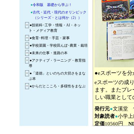
●
令和版 基礎から学ぶ！
●
古代・近代・現代のオリンピック
（シリーズ・とは何か（2））
+
●技術科−工学・情報・AI・ネッ
ト・メディア教育
+
●食育−料理・手芸・家事
+
●学校菜園・学校田んぼ−農業・栽培
+
●未来の仕事・進路の本
+
●アクティブ・ラーニング・教育指
導
●eスポーツを
+
●「道徳」といのちの大切さをまな
ぶ本
eスポーツの成
+
●からだとこころ・多様性をまなぶ
ます。またプレ
本
しい職業として
+
●性教育 わたしのからだとこころ
+
●読書指導・図書館管理の本
発行元
●
文溪堂
対象読者
●
小学上
定価
10560円
N
●
（1）eスポー