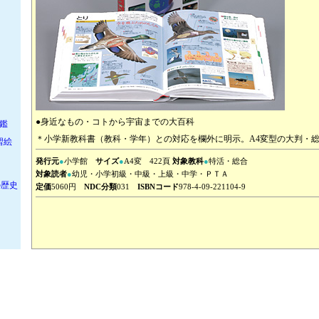
版
●身近なもの・コトから宇宙までの大百科
鑑
＊小学新教科書（教科・学年）との対応を欄外に明示。A4変型の大判・総4
習絵
発行元
●
小学館
サイズ
●
A4変 422頁
対象教科
●
特活・総合
対象読者
●
幼児・小学初級・中級・上級・中学・ＰＴＡ
の歴史
定価
5060円
NDC分類
031
ISBNコード
978-4-09-221104-9