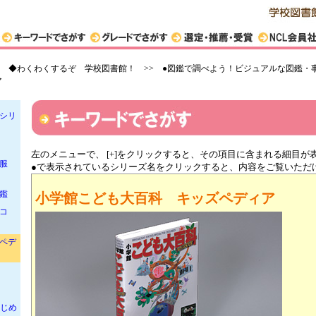
図鑑
鑑
>
◆わくわくするぞ 学校図書館！ >> ●図鑑で調べよう！ビジュアルな図鑑・
ア
鑑シリ
左のメニューで、 [+]をクリックすると、その項目に含まれる細目が
服
●で表示されているシリーズ名をクリックすると、内容をご覧いただ
鑑
小学館こども大百科 キッズペディア
コ
ペデ
はじめ