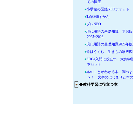
ての国宝
●
小学館の図鑑NEOポケット
●
動物366ずかん
●
プレNEO
●
現代用語の基礎知識 学習
2025−2026
●
現代用語の基礎知識2026年版
●
命はぐくむ 生きもの家族図
●
SDGs入門に役立つ 大判学
本セット
●
本のことがわかる本 調べよ
う！ 文字のはじまりと本
+
◆教科学習に役立つ本