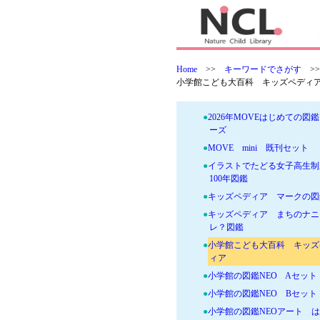
版】
●
太古の海の覇者 海生爬虫類
●
地球一周！世界の国ぐに大図
●
2026年MOVE基本セットA
Home
>>
キーワードでさがす
>
●
2026年MOVE基本セットB
小学館こども大百科 キッズペディ
●
2026年MOVE基本セットC
●
2026年MOVEはじめての図
ーズ
●
MOVE mini 既刊セット
●
イラストでたどる女子高生制
100年図鑑
●
キッズペディア マークの図
●
キッズペディア まちのナニ
レ？図鑑
●
小学館こども大百科 キッズ
ィア
●
小学館の図鑑NEO Aセット
●
小学館の図鑑NEO Bセット
●
小学館の図鑑NEOアート 