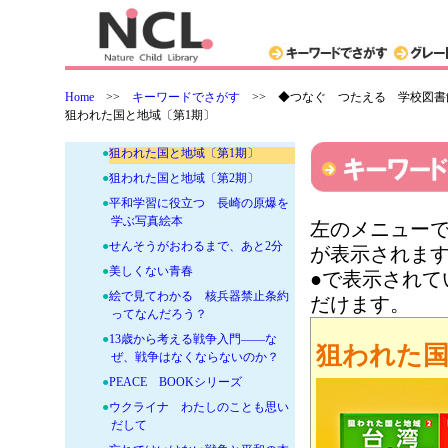
+
絶対読んでほしい本！
+
NCLグレード別特選セット
Home
>>
キーワードでさがす
>>
◆つなぐ つたえる 学校図書
-
◆つなぐ つたえる 学校図書館
狙われた国と地域〔第1期〕
-
●戦争はいやだ 平和学習の本
●
狙われた国と地域〔第1期〕
●
狙われた国と地域〔第2期〕
●
平和学習に役立つ 長崎の原爆を
学ぶ写真絵本
左のメニューで
●
せんそうがおわるまで、あと2分
が表示されま
●
美しくない青春
●で表示され
●
絵で見てわかる 核兵器禁止条約
だけます。
ってなんだろう？
●
13歳から考える戦争入門——な
狙われた国
ぜ、戦争はなくならないのか？
●
PEACE BOOKシリーズ
●
ウクライナ わたしのことも思い
だして