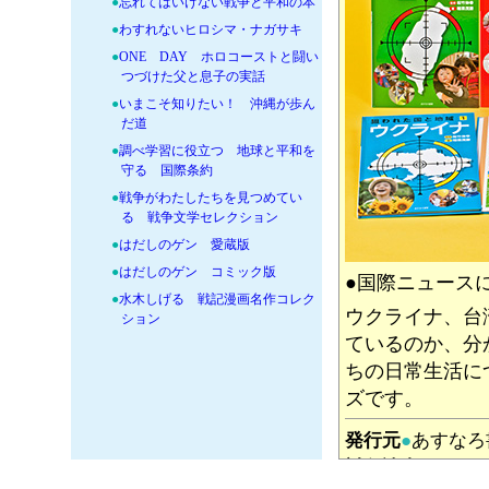
●
忘れてはいけない戦争と平和の本
●
わすれないヒロシマ・ナガサキ
●
ONE DAY ホロコーストと闘い
つづけた父と息子の実話
●
いまこそ知りたい！ 沖縄が歩ん
だ道
●
調べ学習に役立つ 地球と平和を
守る 国際条約
●
戦争がわたしたちを見つめてい
る 戦争文学セレクション
●
はだしのゲン 愛蔵版
●
はだしのゲン コミック版
●国際ニュース
●
水木しげる 戦記漫画名作コレク
ウクライナ、台
ション
ているのか、分
●
希望をもたらす！モーパーゴの世
界
ちの日常生活に
●
教科書に出てくる「今、世界はあ
ズです。
ぶないのか？」
発行元
●
あすな
●
地政学でわかるわたしたちの世界
対象読者
●
小学上
●
楽しい調べ学習 戦争はなぜ起こ
る？ どうすれば防げるのか？