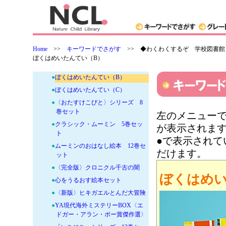
●
小学館の3歳までのえほんセット
●
世界名作おはなし絵本
●
ダレン・シャン文庫全12巻セット
●
ハッピーセット絵本
Home
>>
キーワードでさがす
>>
◆わくわくするぞ 学校図書館
●
ボンバルボン3冊セット
ぼくはめいたんてい（B）
●
ぼくはめいたんてい（A）
●
ぼくはめいたんてい（B）
●
ぼくはめいたんてい（C）
●
〈おたすけこびと〉シリーズ 8
巻セット
左のメニューで
●
クラシック・ムーミン 5巻セッ
が表示されま
ト
●で表示され
●
ムーミンのおはなし絵本 12巻セ
だけます。
ット
●
〈完全版〉クロニクル千古の闇
ぼくはめい
●
心をうるおす絵本セット
●
〈新版〉ヒキガエルとんだ大冒険
●
YA現代海外ミステリーBOX〈エ
ドガー・アラン・ポー賞傑作選〉