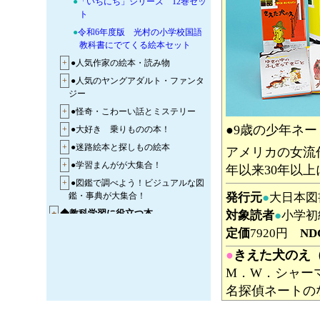
●
「いちにち」シリーズ 12巻セッ
ト
●
令和6年度版 光村の小学校国語
教科書にでてくる絵本セット
+
●人気作家の絵本・読み物
+
●人気のヤングアダルト・ファンタ
ジー
+
●怪奇・こわーい話とミステリー
●9歳の少年ネ
+
●大好き 乗りものの本！
+
●迷路絵本と探しもの絵本
アメリカの女流
+
●学習まんがが大集合！
年以来30年以
+
●図鑑で調べよう！ビジュアルな図
発行元
●
大日本
鑑・事典が大集合！
+
◆教科学習に役立つ本
対象読者
●
小学初
定価
7920円
ND
●
きえた犬のえ
M．W．シャー
名探偵ネートの
なくなりました