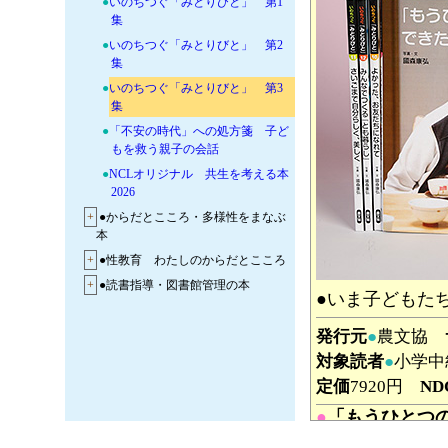
●
いのちつぐ「みとりびと」 第1
集
●
いのちつぐ「みとりびと」 第2
集
●
いのちつぐ「みとりびと」 第3
集
●
「不安の時代」への処方箋 子ど
もを救う親子の会話
●
NCLオリジナル 共生を考える本
2026
+
●からだとこころ・多様性をまなぶ
本
+
●性教育 わたしのからだとこころ
+
●読書指導・図書館管理の本
●いま子どもた
発行元
●
農文協
対象読者
●
小学中
定価
7920円
ND
●
「もうひとつ
國森康弘／写真