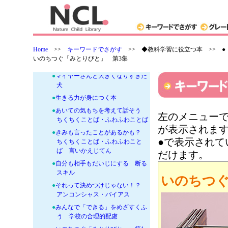
導
-
●「道徳」といのちの大切さをまな
ぶ本
●
犬がえらんだ人
Home
>>
キーワードでさがす
>>
◆教科学習に役立つ本 >> 
●
おとうさんは103さい
いのちつぐ「みとりびと」 第3集
●
スクールハラスメント
●
マイヤーさんと大きくなりすぎた
犬
●
生きる力が身につく本
●
あいての気もちを考えて話そう
左のメニューで
ちくちくことば・ふわふわことば
が表示されま
●
きみも言ったことがあるかも？
●で表示され
ちくちくことば・ふわふわこと
ば 言いかえじてん
だけます。
●
自分も相手もだいじにする 断る
スキル
いのちつぐ
●
それって決めつけじゃない！？
アンコンシャス・バイアス
●
みんなで「できる」をめざすくふ
う 学校の合理的配慮