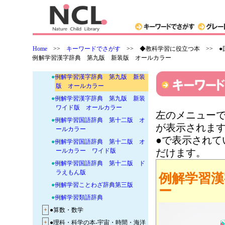
●
小学生のための ドラえもん 読
解力をつけることば図鑑
●
新選漢和辞典 第八版 新装版
●
新選国語辞典 第十版
Home
>>
キーワードでさがす
>>
◆教科学習に役立つ本 >> 
●
例解学習漢字辞典 第九版 新装
例解学習漢字辞典 第九版 新装版 オールカラー
ドラえもん版
●
例解学習漢字辞典 第九版 新装
版 オールカラー
●
例解学習漢字辞典 第九版 新装
ワイド版 オールカラー
左のメニューで
●
例解学習国語辞典 第十二版 オ
が表示されま
ールカラー
●で表示され
●
例解学習国語辞典 第十二版 オ
ールカラー ワイド版
だけます。
●
例解学習国語辞典 第十二版 ド
ラえもん版
例解学習漢
●
例解学習ことわざ辞典第三版
ー
●
例解学習類語辞典
+
●算数・数学
+
●理科・科学の本-宇宙・時間・海洋