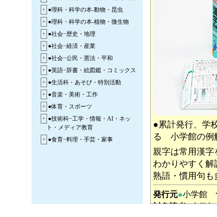
+
●理科・科学の本-動物・昆虫
+
●理科・科学の本-植物・微生物
+
●社会−歴史・地理
+
●社会−経済・産業
+
●社会−公民・憲法・平和
+
●英語−辞書・絵図鑑・コミックス
+
●生活科・あそび・特別活動
+
●音楽・美術・工作
+
●体育・スポーツ
+
●技術科−工学・情報・AI・ネッ
●累計発行、学
ト・メディア教育
る 小学館の例
+
●食育−料理・手芸・家事
親字は常用漢字
+
●学校菜園・学校田んぼ−農業・栽培
わかりやすく解説
+
●未来の仕事・進路の本
熟語・慣用句も
+
●アクティブ・ラーニング・教育指
導
発行元
●
小学館
+
●「道徳」といのちの大切さをまな
対象読者
●
小学初
ぶ本