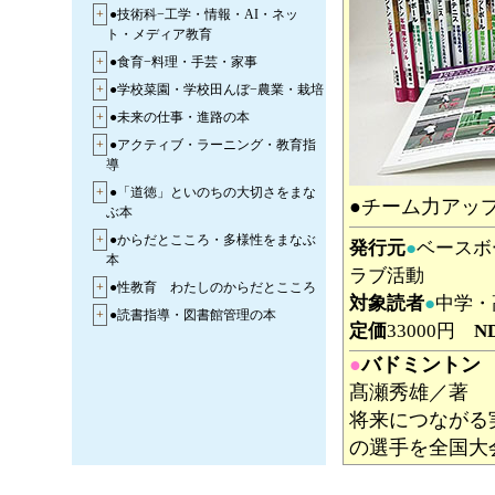
+
●技術科−工学・情報・AI・ネッ
ト・メディア教育
+
●食育−料理・手芸・家事
+
●学校菜園・学校田んぼ−農業・栽培
+
●未来の仕事・進路の本
+
●アクティブ・ラーニング・教育指
導
+
●「道徳」といのちの大切さをまな
●チーム力アッ
ぶ本
+
●からだとこころ・多様性をまなぶ
発行元
●
ベース
本
ラブ活動
+
●性教育 わたしのからだとこころ
対象読者
●
中学・
+
●読書指導・図書館管理の本
定価
33000円
N
●
バドミントン
髙瀬秀雄／著
将来につながる
の選手を全国大
ひと、もっとう