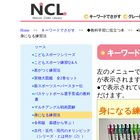
●
かんたん手作り道具で体験！ だ
れもが楽しめる ユニバーサルス
ポ—ツ
●
eスポーツはじめて事典
Home
>>
キーワードでさがす
>>
◆教科学習に役立つ本 >> ●
●
おぼえようルール
身になる練習法
●
クイズでスポーツがうまくなるシ
リーズ
●
こどもスポーツシリーズ
●
こどもスポーツ練習Q＆A
●
差がつく練習法
左のメニューで
●
実物大図鑑 全2巻セット
が表示されま
●
新スポーツスーパースター伝
●で表示され
●
バスケットボール選手育成の教科
だけます。
書
●
マルチアングル戦術図解
身になる
●
身になる練習法
●
令和版 基礎から学ぶ！
●
古代・近代・現代のオリンピック
（シリーズ・とは何か（2））