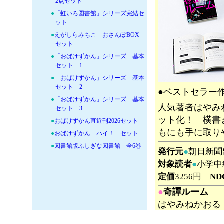
2点セット
●
「虹いろ図書館」シリーズ完結セ
ット
●
えがしらみちこ おさんぽBOX
セット
●
「おばけずかん」シリーズ 基本
セット 1
●
「おばけずかん」シリーズ 基本
セット 2
●ベストセラー
●
「おばけずかん」シリーズ 基本
人気著者はやみ
セット 3
ット化！ 横書
●
おばけずかん直近刊2026セット
もにも手に取り
●
おばけずかん ハイ！ セット
●
図書館版ふしぎな図書館 全6巻
発行元
●
朝日新
セット
対象読者
●
小学中
●
なんとかなる本 樹本図書館のコ
定価
3256円
ND
トバ使い セット
●
ひこ・田中＆ヨシタケシンスケ
●
奇譚ルーム
レッツシリーズ
はやみねかおる
●
保健室経由、かねやま本館 セッ
主人公の“ぼく
ト