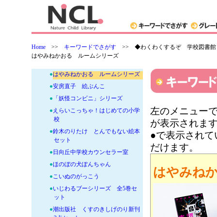
+
●映画化・TV化 話題の本
+
●新刊大集合！ 絵本がいっぱい
+
●新刊大集合！ 読み物がいっぱい
+
●これぞ定番！ロングセラー絵本と
Home
>>
キーワードでさがす
>>
◆わくわくするぞ 学校図書館
読み物
はやみねかおる ルームシリーズ
-
●人気作家の絵本・読み物
●
はやみねかおる ルームシリーズ
●
安房直子 絵ぶんこ
●
「妖怪コンビニ」シリーズ
左のメニューで
●
えらいこっちゃ！はじめての小学
校
が表示されま
●
鈴木のりたけ とんでもない絵本
●で表示され
セット
だけます。
●
日向丘中学校カウンセラー室
●
ほのぼの犬ぽんちゃん
はやみね
●
こいぬのがっこう
●
いじわるブーシリーズ 全5巻セ
ット
●
潮出版社 くすのきしげのり新刊