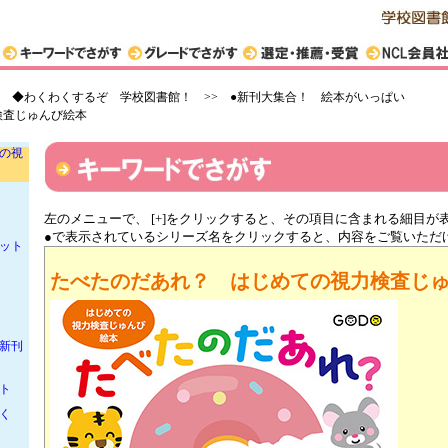
本A
本B
>
◆わくわくするぞ 学校図書館！ >> ●新刊大集合！ 絵本がいっぱい
検査じゅんび絵本
の視
左のメニューで、 [+]をクリックすると、その項目に含まれる細目が
●で表示されているシリーズ名をクリックすると、内容をご覧いただ
セット
たべたのだあれ？ はじめての視力検査じ
新刊
ット
わく