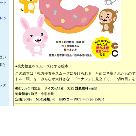
セット
セレク
ぱい
本と
●視力検査をスムーズにする絵本！
この絵本は「視力検査をスムーズに受けられる」ために考案されたもので
ドルト環」を、みんなが大好きな「ドーナツ」に見立てて、「切れ目」を
ンタ
発行元
●
合同出版
サイズ
●
A4変 32頁
対象教科
●
保健
対象読者
●
幼児・小学初級
ー
定価
2200円
NDC分類
370
ISBNコード
978-4-7726-1592-1
な図