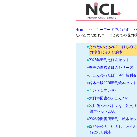
●
あすなろ書房 2026年新刊絵
セット
●
あすなろ書房 2026年新刊絵
セット
Home
>>
キーワードでさがす
>
●
アリス館2026新刊えほん
たべたのだあれ？ はじめての視力
●
人生山あり谷ありセット
●
たべたのだあれ？ はじめて
力検査じゅんび絵本
●
2025年新刊えほんセット
●
奄美の自然えほんシリーズ
●
えほんの花たば 26年新刊
●
鈴木出版2026新刊絵本セット
●
ちいさな赤いそり
●
大日本図書のえほん2026
●
次世代へのバトンを 汐文社
絵本セット2026
●
2026徳間書店新刊 絵本セ
●
塩野米松の いのち わく
おはなし絵本