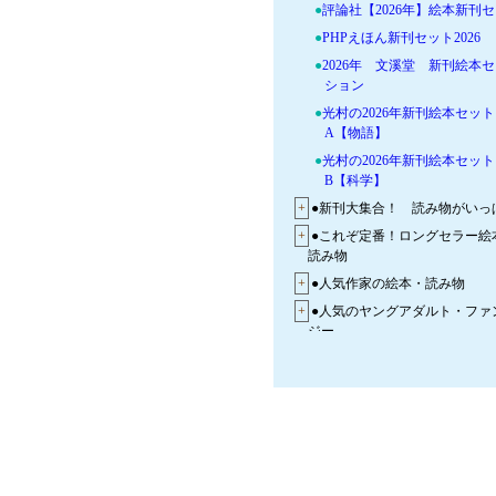
●
評論社【2026年】絵本新刊
●
PHPえほん新刊セット2026
●
2026年 文溪堂 新刊絵本
ション
●
光村の2026年新刊絵本セット
A【物語】
●
光村の2026年新刊絵本セット
B【科学】
+
●新刊大集合！ 読み物がいっ
+
●これぞ定番！ロングセラー絵
読み物
+
●人気作家の絵本・読み物
+
●人気のヤングアダルト・ファ
ジー
+
●怪奇・こわーい話とミステリ
+
●大好き 乗りものの本！
+
●迷路絵本と探しもの絵本
+
●学習まんがが大集合！
+
●図鑑で調べよう！ビジュアル
鑑・事典が大集合！