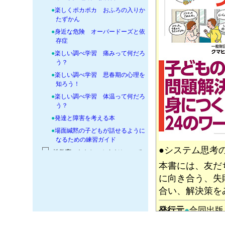
●
楽しくポカポカ おふろの入りか
たずかん
●
身近な危険 オーバードーズと依
存症
●
楽しい調べ学習 痛みって何だろ
う？
●
楽しい調べ学習 思春期の心理を
知ろう！
●
楽しい調べ学習 体温って何だろ
う？
●
発達と障害を考える本
●
場面緘黙の子どもが話せるように
なるための練習ガイド
●システム思考
+
●性教育 わたしのからだとこころ
本書には、友だ
+
●読書指導・図書館管理の本
に向き合う、失
合い、解決策を
発行元
●
合同出
対象読者
●
小学上