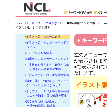
ぶ本
-
●からだとこころ・多様性をまなぶ
本
●
10代からのヘルスリテラシー
Home
>>
キーワードでさがす
>>
◆教科学習に役立つ本 >> 
●
ようこそ！思春期 おとなに近づ
イラスト版 システム思考
くからだの成長のはなし
●
イラスト版 システム思考
●
イラスト版 どこでもマインドフ
ルネス
●
こころをまもる絵本
左のメニューで
●
13歳からのアンガーマネジメント
が表示されま
●
共生社会を考えよう 10代から知
●で表示され
っておきたい認知症の世界
だけます。
●
「なんとなく」の心理を科学する
●
話す・聞く・つながる コミュニ
イラスト
ケーション上手になろう！
●
ふせごう！ デジタル近視——目
のことを知る・目の健康を守る
●
ぼくたちの眠りが危ない！ スマ
ホ世代の睡眠の教科書