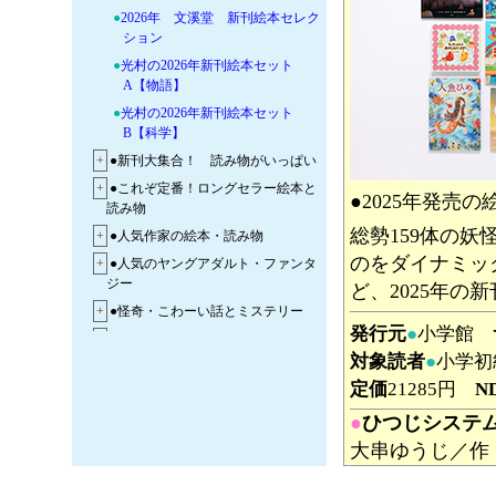
●
2026年 文溪堂 新刊絵本セレク
ション
●
光村の2026年新刊絵本セット
A【物語】
●
光村の2026年新刊絵本セット
B【科学】
+
●新刊大集合！ 読み物がいっぱい
+
●これぞ定番！ロングセラー絵本と
●2025年発売の
読み物
総勢159体の
+
●人気作家の絵本・読み物
のをダイナミッ
+
●人気のヤングアダルト・ファンタ
ジー
ど、2025年の
+
●怪奇・こわーい話とミステリー
発行元
●
小学館
+
●大好き 乗りものの本！
対象読者
●
小学初
+
●迷路絵本と探しもの絵本
定価
21285円
N
+
●学習まんがが大集合！
●
ひつじシステ
+
●図鑑で調べよう！ビジュアルな図
鑑・事典が大集合！
大串ゆうじ／作
+
◆教科学習に役立つ本
めくるめく羊の