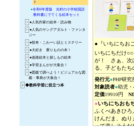
ト
●
令和6年度版 光村の小学校国語
教科書にでてくる絵本セット
+
●人気作家の絵本・読み物
+
●人気のヤングアダルト・ファンタ
ジー
+
●怪奇・こわーい話とミステリー
●『いちにちお
+
●大好き 乗りものの本！
いちにちだけ○
+
●迷路絵本と探しもの絵本
が！ さぁ、次
+
●学習まんがが大集合！
る、子どもたち
+
●図鑑で調べよう！ビジュアルな図
鑑・事典が大集合！
発行元
●
PHP研
+
◆教科学習に役立つ本
対象読者
●
幼児・
定価
19910円
N
●
いちにちおも
ふくべあきひろ
けんだま、ぬり
って楽しそうだ
発行元
●
PHP研