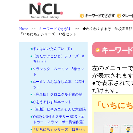
●
世界名作おはなし絵本
●
ダレン・シャン文庫全12巻セット
●
ハッピーセット絵本
●
ボンバルボン3冊セット
Home
>>
キーワードでさがす
>>
◆わくわくするぞ 学校図書館
●
ぼくはめいたんてい（A）
「いちにち」シリーズ 12巻セット
●
ぼくはめいたんてい（B）
●
ぼくはめいたんてい（C）
●
〈おたすけこびと〉シリーズ 8
巻セット
左のメニューで
●
クラシック・ムーミン 5巻セッ
ト
が表示されま
●
ムーミンのおはなし絵本 12巻セ
●で表示され
ット
だけます。
●
〈完全版〉クロニクル千古の闇
●
心をうるおす絵本セット
「いちにち
●
〈新版〉ヒキガエルとんだ大冒険
●
YA現代海外ミステリーBOX〈エ
ドガー・アラン・ポー賞傑作選〉
●
「いちにち」シリーズ 12巻セッ