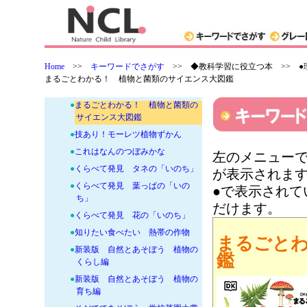
類
+
●算数・数学
+
●理科・科学の本-宇宙・時間・海洋
+
●理科・科学の本-動物・昆虫
Home
>>
キーワードでさがす
>>
◆教科学習に役立つ本 >> ●
-
●理科・科学の本-植物・微生物
まるごとわかる！ 植物と菌類のサイエンス大図鑑
●
つぼみ実物大ずかん
●
まるごとわかる！ 植物と菌類の
サイエンス大図鑑
●
技あり！モーレツ植物ずかん
●
これはなんのつぼみかな
左のメニューで
●
くらべて発見 タネの「いのち」
が表示されま
●
くらべて発見 葉っぱの「いの
●で表示され
ち」
だけます。
●
くらべて発見 花の「いのち」
●
知りたい食べたい 熱帯の作物
まるごと
●
新装版 自然とあそぼう 植物の
鑑
くらし編
●
新装版 自然とあそぼう 植物の
育ち編