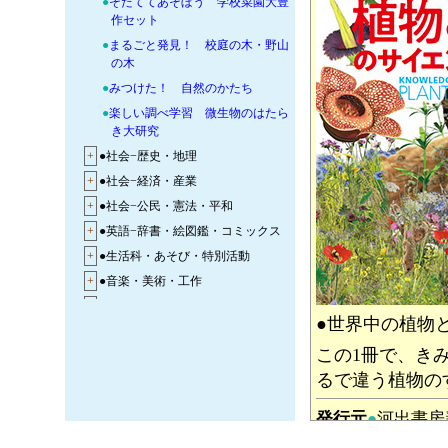
●
そだててあそぼう 学校菜園大豊
作セット
●
まるごと発見！ 校庭の木・野山
の木
●
みつけた！ 自然のかたち
●
楽しい調べ学習 微生物のはたら
き大研究
+
●社会−歴史・地理
+
●社会−経済・産業
+
●社会−公民・憲法・平和
+
●英語−辞書・絵図鑑・コミックス
+
●生活科・あそび・特別活動
+
●音楽・美術・工作
+
●体育・スポーツ
●世界中の植物
+
●技術科−工学・情報・AI・ネッ
ト・メディア教育
この1冊で、き
+
●食育−料理・手芸・家事
るで違う植物の
+
●学校菜園・学校田んぼ−農業・栽培
発行元
●
河出書
+
●未来の仕事・進路の本
対象読者
●
小学上