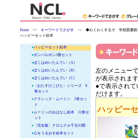
巻セット
●
あたしとひぐっちゃんの探偵日記
●
コんガらガっちセット
●
小学館の3歳までのえほんセット
Home
>>
キーワードでさがす
>>
◆わくわくするぞ 学校図書館
●
世界名作おはなし絵本
ハッピーセット絵本
●
ダレン・シャン文庫全12巻セット
●
ハッピーセット絵本
●
ボンバルボン3冊セット
●
ぼくはめいたんてい（A）
左のメニューで
●
ぼくはめいたんてい（B）
が表示されま
●
ぼくはめいたんてい（C）
●で表示され
●
〈おたすけこびと〉シリーズ 8
巻セット
だけます。
●
クラシック・ムーミン 5巻セッ
ト
ハッピー
●
ムーミンのおはなし絵本 12巻セ
ット
●
〈完全版〉クロニクル千古の闇
●
心をうるおす絵本セット