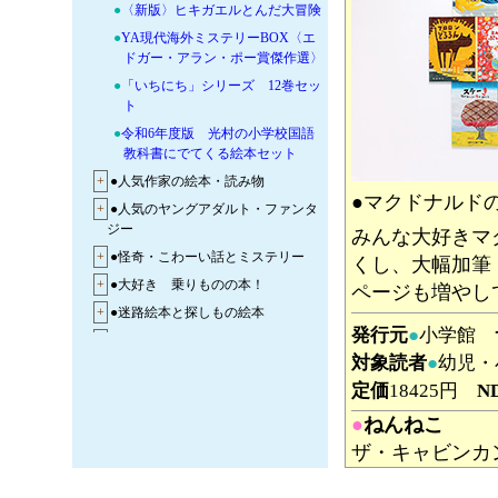
●
〈新版〉ヒキガエルとんだ大冒険
●
YA現代海外ミステリーBOX〈エ
ドガー・アラン・ポー賞傑作選〉
●
「いちにち」シリーズ 12巻セッ
ト
●
令和6年度版 光村の小学校国語
教科書にでてくる絵本セット
+
●人気作家の絵本・読み物
●マクドナルド
+
●人気のヤングアダルト・ファンタ
ジー
みんな大好きマ
+
●怪奇・こわーい話とミステリー
くし、大幅加筆
+
●大好き 乗りものの本！
ページも増やし
+
●迷路絵本と探しもの絵本
発行元
●
小学館
+
●学習まんがが大集合！
対象読者
●
幼児・
+
●図鑑で調べよう！ビジュアルな図
定価
18425円
N
鑑・事典が大集合！
+
◆教科学習に役立つ本
●
ねんねこ
ザ・キャビンカ
夜、いつまでも