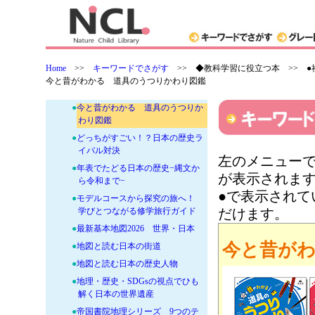
●
地域の特色がよくわかる！ 47都
道府県おもしろ条例図鑑
●
ジュニア日本の歴史 全7巻セッ
ト
Home
>>
キーワードでさがす
>>
◆教科学習に役立つ本 >> ●
●
小学生のためのドラえもん47都道
今と昔がわかる 道具のうつりかわり図鑑
府県図鑑
●
今と昔がわかる 道具のうつりか
わり図鑑
●
どっちがすごい！？日本の歴史ラ
イバル対決
左のメニューで
●
年表でたどる日本の歴史−縄文か
が表示されま
ら令和まで−
●で表示され
●
モデルコースから探究の旅へ！
学びとつながる修学旅行ガイド
だけます。
●
最新基本地図2026 世界・日本
今と昔が
●
地図と読む日本の街道
●
地図と読む日本の歴史人物
●
地理・歴史・SDGsの視点でひも
解く日本の世界遺産
●
帝国書院地理シリーズ 9つのテ