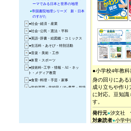
ーマでみる日本と世界の地理
●
帝国書院地理シリーズ 新・日本
のすがた
+
●社会−経済・産業
+
●社会−公民・憲法・平和
+
●英語−辞書・絵図鑑・コミックス
+
●生活科・あそび・特別活動
+
●音楽・美術・工作
+
●体育・スポーツ
+
●技術科−工学・情報・AI・ネッ
●小学校4年教
ト・メディア教育
身の回りにある
+
●食育−料理・手芸・家事
成り立ちや作り
+
●学校菜園・学校田んぼ−農業・栽培
に対応。豆知識
+
●未来の仕事・進路の本
す。
+
●アクティブ・ラーニング・教育指
導
発行元
●
汐文社
+
●「道徳」といのちの大切さをまな
対象読者
●
小学中
ぶ本
定価
9900円
ND
+
●からだとこころ・多様性をまなぶ