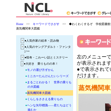
-
◆わくわくするぞ 学校図書館！
+
●映画化・TV化 話題の本
+
●新刊大集合！ 絵本がいっぱい
+
●新刊大集合！ 読み物がいっぱい
Home
>>
キーワードでさがす
>>
◆わくわくするぞ 学校図書館
蒸気機関車大図鑑
+
●これぞ定番！ロングセラー絵本と
読み物
+
●人気作家の絵本・読み物
+
●人気のヤングアダルト・ファンタ
ジー
左のメニューで
+
●怪奇・こわーい話とミステリー
が表示されま
-
●大好き 乗りものの本！
●で表示され
●
モノの運び方ずかん
だけます。
●
ミニカーたんけんたいシリーズ
●
まるごとわかる！ 世界の乗りも
蒸気機関車
の大図鑑
●
蒸気機関車大図鑑
●
くらしをささえる乗りもの
●
ヘンな矢印標識——君たちはどう
進むか