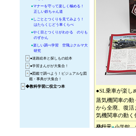
●
マナーを守って楽しく極める！
正しい鉄ちゃん道
●
しごととつくりを見てみよう！
はたらくじどう車くらべ
●
やく目とつくりがわかる のりも
のずかん
●
楽しい調べ学習 空飛ぶクルマ大
研究
+
●迷路絵本と探しもの絵本
+
●学習まんがが大集合！
+
●図鑑で調べよう！ビジュアルな図
鑑・事典が大集合！
+
◆教科学習に役立つ本
●SL乗車が楽
蒸気機関車の動
から全廃、復活
気機関車の動く
発行元
●
小学館
対象読者
●
幼児・