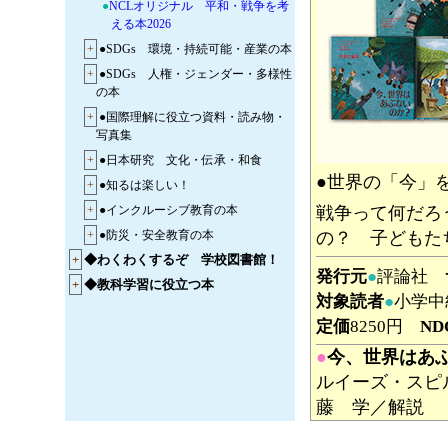
●
NCLオリジナル 平和・戦争を考
える本2026
+
●SDGs 環境・持続可能・産業の本
+
●SDGs 人権・ジェンダー・多様性
の本
+
●国際理解に役立つ資料・読み物・
写真集
+
●日本研究 文化・伝承・和食
●世界の「今」
+
●知るは楽しい！
+
●インクルーシブ教育の本
戦争って何だろ
+
●防災・安全教育の本
の？ 子どもた
+
◆わくわくするぞ 学校図書館！
発行元
●
評論社
+
◆教科学習に役立つ本
対象読者
●
小学中
定価
8250円
ND
●
今、世界はあ
ルイーズ・スピ
藤 学／解説
戦争って何だろ