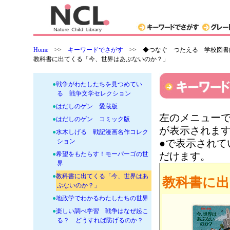
●
わすれないヒロシマ・ナガサキ
●
ONE DAY ホロコーストと闘い
つづけた父と息子の実話
●
いまこそ知りたい！ 沖縄が歩ん
だ道
Home
>>
キーワードでさがす
>>
◆つなぐ つたえる 学校図書
教科書に出てくる「今、世界はあぶないのか？」
●
調べ学習に役立つ 地球と平和を
守る 国際条約
●
戦争がわたしたちを見つめてい
る 戦争文学セレクション
●
はだしのゲン 愛蔵版
左のメニューで
●
はだしのゲン コミック版
が表示されま
●
水木しげる 戦記漫画名作コレク
ション
●で表示され
●
希望をもたらす！モーパーゴの世
だけます。
界
●
教科書に出てくる「今、世界はあ
教科書に
ぶないのか？」
●
地政学でわかるわたしたちの世界
●
楽しい調べ学習 戦争はなぜ起こ
る？ どうすれば防げるのか？