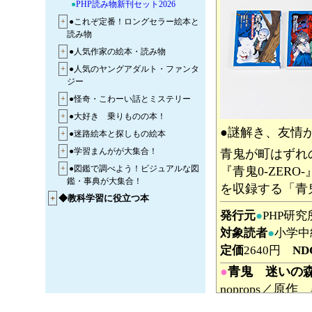
●
PHP読み物新刊セット2026
+
●これぞ定番！ロングセラー絵本と
読み物
+
●人気作家の絵本・読み物
+
●人気のヤングアダルト・ファンタ
ジー
+
●怪奇・こわーい話とミステリー
+
●大好き 乗りものの本！
●謎解き、友情
+
●迷路絵本と探しもの絵本
+
●学習まんがが大集合！
青鬼が町はずれ
+
●図鑑で調べよう！ビジュアルな図
『青鬼0-ZER
鑑・事典が大集合！
を収録する「青
+
◆教科学習に役立つ本
発行元
●
PHP研
対象読者
●
小学中
定価
2640円
ND
●
青鬼 迷いの
noprops／原
スキーを楽しむ