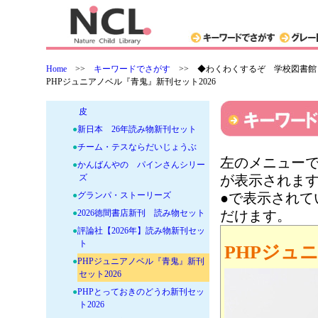
●
集英社みらい文庫 おチビがうち
にやってきた！全巻セット
●
コロコロよみもノベル
●
2025年新刊中・高学年翻訳読み物
●
2025年新刊中・高学年読み物セッ
Home
>>
キーワードでさがす
>>
◆わくわくするぞ 学校図書館
ト
PHPジュニアノベル『青鬼』新刊セット2026
●
見た目レンタルショップ 化けの
皮
●
新日本 26年読み物新刊セット
●
チーム・テスならだいじょうぶ
左のメニューで
●
かんばんやの パインさんシリー
ズ
が表示されま
●
グランパ・ストーリーズ
●で表示され
●
2026徳間書店新刊 読み物セット
だけます。
●
評論社【2026年】読み物新刊セッ
ト
PHPジュ
●
PHPジュニアノベル『青鬼』新刊
セット2026
●
PHPとっておきのどうわ新刊セッ
ト2026