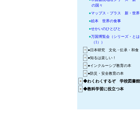
の国々
●
マップス・プラス 新・世界
●
絵本 世界の食事
●
せかいのひとびと
●
万国博覧会（シリーズ・とは
（1））
+
●日本研究 文化・伝承・和食
+
●知るは楽しい！
+
●インクルーシブ教育の本
+
●防災・安全教育の本
+
◆わくわくするぞ 学校図書館
+
◆教科学習に役立つ本