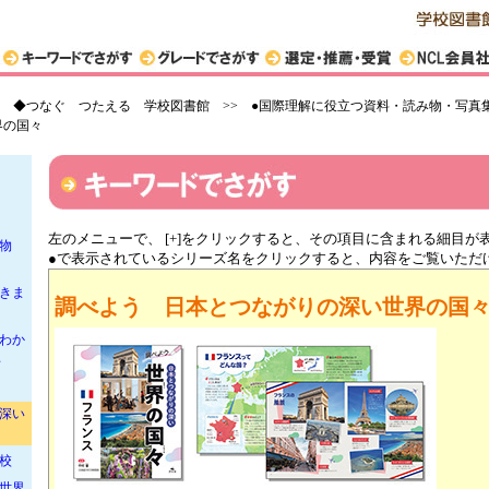
館
業の本
多様性
>
◆つなぐ つたえる 学校図書館 >> ●国際理解に役立つ資料・読み物・写真
界の国々
物・
左のメニューで、 [+]をクリックすると、その項目に含まれる細目が
物
●で表示されているシリーズ名をクリックすると、内容をご覧いただ
きま
調べよう 日本とつながりの深い世界の国
わか
典
深い
校
世界