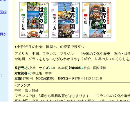
図絵
何か
●小学6年生の社会「国調べ」の授業で役立つ
アメリカ、中国、フランス、ブラジル——4か国の文化や歴史、政治・経
や地図、グラフをもちいながらわかりやすく紹介。世界の人々のくらしを
発行元
●
汐文社
サイズ
●
AB 各40頁
対象教科
●
社会・国際理解
対象読者
●
小学上級・中学
！
定価
12760円
NDC分類
302
ISBNコード
978-4-8113-1451-8
●
フランス
中村 督／監修
フランスでは、3歳から義務教育がはじまります——フランスの文化や歴
真や地図、グラフをもちいながらわかりやすく紹介。フランスの人々のく
す。
発行元
●
汐文社
定価
●
3190円
サイズ
●
AB判上製 40頁
NDC分類
302
ISBNコード
978-4-8113-3244-4
●
ブラジル