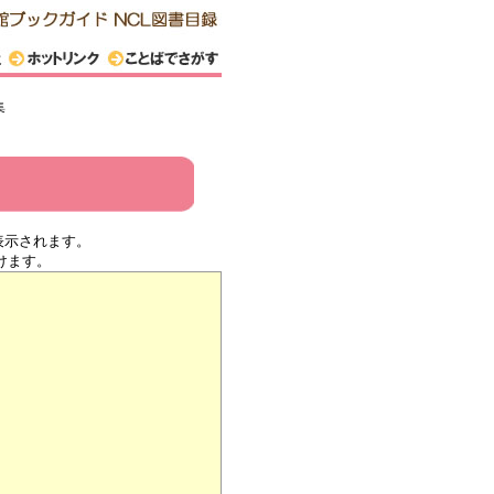
集
表示されます。
けます。
々