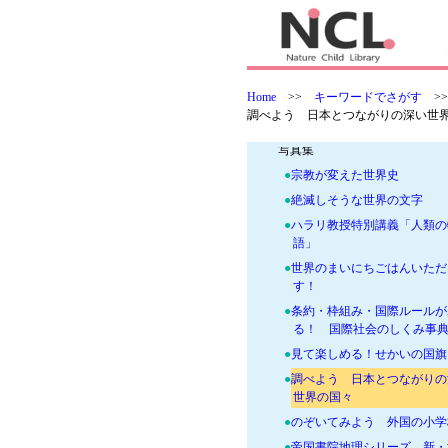
-
◆つなぐ つたえる 学校図書
+
●戦争はいやだ 平和学習の本
+
●SDGs 環境・持続可能・産
+
●SDGs 人権・ジェンダー・
Home
>>
キーワードでさがす
>
の本
調べよう 日本とつながりの深い世
-
●国際理解に役立つ資料・読み
写真集
●
宗教が変えた世界史
●
絶滅しそうな世界の文字
●
ハラリ教授特別講義「人類の
語」
●
世界のまいにちごはんいただ
す！
●
条約・枠組み・国際ルールが
る！ 国際社会のしくみ事
●
見て楽しめる！せかいの国旗
●
調べよう 日本とつながりの
世界の国々
●
のぞいてみよう 外国の小学
●
帝国書院地理シリーズ 新・