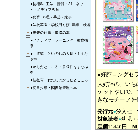
+
●技術科−工学・情報・AI・ネッ
ト・メディア教育
+
●食育−料理・手芸・家事
+
●学校菜園・学校田んぼ−農業・栽培
+
●未来の仕事・進路の本
+
●アクティブ・ラーニング・教育指
導
+
●「道徳」といのちの大切さをまな
ぶ本
+
●からだとこころ・多様性をまなぶ
本
●好評ロングセ
+
●性教育 わたしのからだとこころ
大好評の、いち
+
●読書指導・図書館管理の本
ケットやUFO
きなモチーフを
発行元
●
汐文社
対象読者
●
幼児・
定価
11440円
N
●
（1）ゆめか