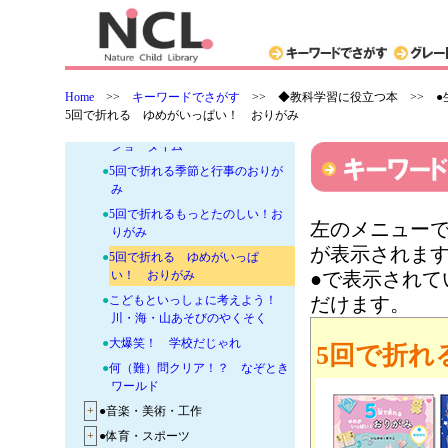
●
作ってあそぼう うごくおもちゃ
●
遊びのアイデア 学級レク
●
がっこう早口ことば
●
キミにはとけないね イジワルな
Home
>>
キーワードでさがす
>>
◆教科学習に役立つ本 >> 
ぞなぞ
5回で折れる ゆめがいっぱい！ おりがみ
●
今日からマジシャン！？マジック
ショータイム
●
5回で折れる季節と行事のおりが
み
●
5回で折れるもっとたのしい！お
左のメニューで
りがみ
が表示されま
●
5回で折れる ゆめがいっぱ
い！ おりがみ
●で表示され
●
こどもといっしょに考えよう！
だけます。
川・海・山あそびのやくそく
●
大爆笑！ 学校だじゃれ
5回で折れ
●
何（難）問クリア！？ なぞとき
ワールド
+
●音楽・美術・工作
+
●体育・スポーツ