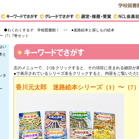
館
！
>
◆わくわくするぞ 学校図書館！ >> ●迷路絵本と探しもの絵本
〜（7）7巻セット
い
ぱい
本と
左のメニューで、 [+]をクリックすると、その項目に含まれる細目が
●で表示されているシリーズ名をクリックすると、内容をご覧いただ
ンタ
香川元太郎 迷路絵本シリーズ（1）〜（7）
ー