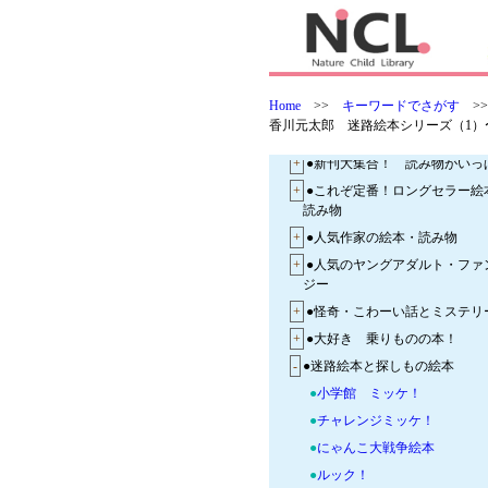
+
NCLグレード別特選セット
+
◆つなぐ つたえる 学校図書
-
◆わくわくするぞ 学校図書館
Home
>>
キーワードでさがす
>
+
●映画化・TV化 話題の本
香川元太郎 迷路絵本シリーズ（1）
+
●新刊大集合！ 絵本がいっぱ
+
●新刊大集合！ 読み物がいっ
+
●これぞ定番！ロングセラー絵
読み物
+
●人気作家の絵本・読み物
+
●人気のヤングアダルト・ファ
ジー
+
●怪奇・こわーい話とミステリ
+
●大好き 乗りものの本！
-
●迷路絵本と探しもの絵本
●
小学館 ミッケ！
●
チャレンジミッケ！
●
にゃんこ大戦争絵本
●
ルック！