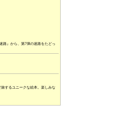
迷路』から、第7弾の迷路をたどっ
で旅するユニークな絵本。楽しみな
指す魅力あふれる迷路絵本。