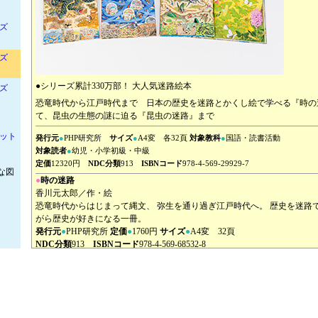
ズ
ズ
●シリーズ累計330万部！ 大人気迷路絵本
ズ
恐竜時代から江戸時代まで 日本の歴史を迷路とかくし絵で学べる『時の
て、昆虫の生態の謎に迫る『昆虫の迷路』まで
ット
発行元
●
PHP研究所
サイズ
●
A4変 各32頁
対象教科
●
国語・読書活動
対象読者
●
幼児・小学初級・中級
定価
12320円
NDC分類
913
ISBNコード
978-4-569-29929-7
な図
●
時の迷路
香川元太郎／作・絵
恐竜時代からはじまって縄文、 弥生を通り過ぎ江戸時代へ。 歴史を迷路
がら歴史が好きになる一冊。
発行元
●
PHP研究所
定価
●
1760円
サイズ
●
A4変 32頁
NDC分類
913
ISBNコード
978-4-569-68532-8
●
文明の迷路
香川元太郎／作・絵
古代文明に隠された迷路をたどりながら、幻の文明・アトランティスを目
発行元
●
PHP研究所
定価
●
1760円
サイズ
●
A4変 32頁