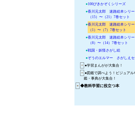
●
100ぴきかぞくシリーズ
●
香川元太郎 迷路絵本シリー
（15）〜（21）7巻セット
●
香川元太郎 迷路絵本シリー
（1）〜（7）7巻セット
●
香川元太郎 迷路絵本シリー
（8）〜（14）7巻セット
●
戦国・妖怪さがし絵
●
ぞうのエルマー さがしえセ
+
●学習まんがが大集合！
+
●図鑑で調べよう！ビジュアル
鑑・事典が大集合！
+
◆教科学習に役立つ本