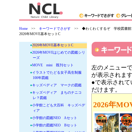
●
世界の動物 大図鑑【コンパクト
版】
●
太古の海の覇者 海生爬虫類図鑑
●
地球一周！世界の国ぐに大図鑑
Home
>>
キーワードでさがす
>>
◆わくわくするぞ 学校図書館
●
2026年MOVE基本セットA
2026年MOVE基本セットC
●
2026年MOVE基本セットB
●
2026年MOVE基本セットC
●
2026年MOVEはじめての図鑑シリ
ーズ
●
MOVE mini 既刊セット
左のメニューで
●
イラストでたどる女子高生制服
が表示されま
100年図鑑
●で表示され
●
キッズペディア マークの図鑑
だけます。
●
キッズペディア まちのナニコ
レ？図鑑
2026年M
●
小学館こども大百科 キッズペデ
ィア
●
小学館の図鑑NEO Aセット
●
小学館の図鑑NEO Bセット