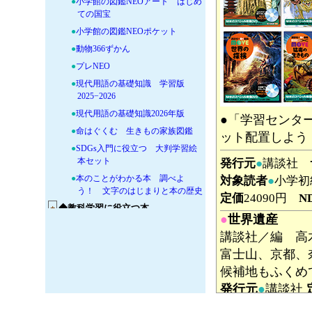
●
小学館の図鑑NEOアート はじめ
ての国宝
●
小学館の図鑑NEOポケット
●
動物366ずかん
●
プレNEO
●
現代用語の基礎知識 学習版
2025−2026
●
現代用語の基礎知識2026年版
●「学習センタ
●
命はぐくむ 生きもの家族図鑑
ット配置しよう
●
SDGs入門に役立つ 大判学習絵
本セット
発行元
●
講談社
●
本のことがわかる本 調べよ
対象読者
●
小学初
う！ 文字のはじまりと本の歴史
定価
24090円
N
+
◆教科学習に役立つ本
●
世界遺産
講談社／編 高
富士山、京都、
候補地もふくめ
発行元
●
講談社
NDC分類
290