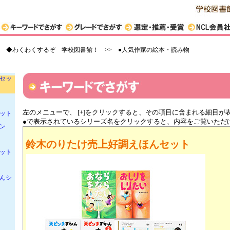
ット
ン
>
◆わくわくするぞ 学校図書館！ >> ●人気作家の絵本・読み物
冊セ
セッ
左のメニューで、 [+]をクリックすると、その項目に含まれる細目が
セット
●で表示されているシリーズ名をクリックすると、内容をご覧いただ
ン
鈴木のりたけ売上好調えほんセット
ット
んシ