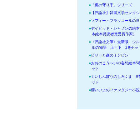
●
「嵐の守り手」シリーズ
●
【評論社】韓国文学セレクシ
●
ソフィー・ブラッコールの世
●
デイビッド・シャノンの絵本
本絵本賞読者賞受賞作家）
●
〈評論社文庫〉最新版 シル
ルの物語 上・下 2巻セッ
●
ビリーと森のミンピン
●
おおのこうへいの妄想絵本5
ット
●
くいしんぼうのしろくま 9
ット
●
櫻いいよのファンタジー小説
セット
●
鈴木のりたけの「ゆうぐ」シ
ズ 3巻セット
●
鈴木のりたけユーモアえほん
セット
●
チョーヒカルのまるごとシリ
3巻セット