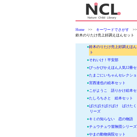
編
●
タブレット・チルドレン
●
角野栄子のアコちゃん絵本セ
●
華麗なる探偵アリス＆ペンギ
Home
>>
キーワードでさがす
>
●
くすのきしげのり人気絵本5
鈴木のりたけ売上好調えほんセット
ット
●
鈴木のりたけ売上好調えほん
ト
●
それいけ！平安部
●
ぴっかぴかえほん人気12冊
●
たまごにいちゃんセレクショ
●
宮西達也の絵本セット
●
こがようこ 語りかけ絵本セ
●
たしろちさと 絵本セット
●
ばけばけばけばけ ばけたく
リーズ
●
キミの知らない 恋の物語
●
チュウチュウ冒険団シリーズ
●
やまの動物病院セット