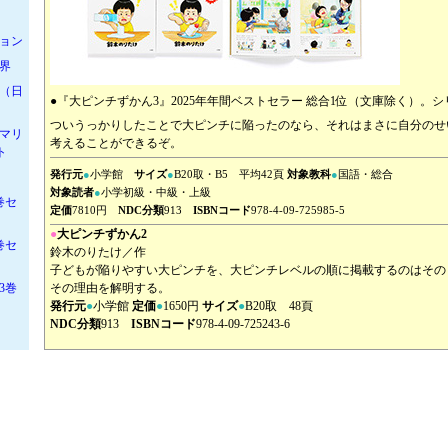
ョン
界
（日
●『大ピンチずかん3』2025年年間ベストセラー 総合1位（文庫除く）。シ
ついうっかりしたことで大ピンチに陥ったのなら、それはまさに自分のせ
マリ
考えることができるぞ。
ト
発行元
●
小学館
サイズ
●
B20取・B5 平均42頁
対象教科
●
国語・総合
対象読者
●
小学初級・中級・上級
巻セ
定価
7810円
NDC分類
913
ISBNコード
978-4-09-725985-5
●
大ピンチずかん2
巻セ
鈴木のりたけ／作
子どもが陥りやすい大ピンチを、大ピンチレベルの順に掲載するのはその
その理由を解明する。
3巻
発行元
●
小学館
定価
●
1650円
サイズ
●
B20取 48頁
NDC分類
913
ISBNコード
978-4-09-725243-6
リー
●
大ピンチずかん
6巻
鈴木のりたけ／作
こどもの大ピンチの数々を、「大ピンチレベル」と「なりやすさ」で分類
も併記し、読者の要望に応えます。
ーズ
発行元
●
小学館
定価
●
1650円
サイズ
●
B20取 48頁
NDC分類
913
ISBNコード
978-4-09-725138-5