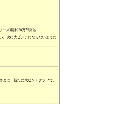
リーズ累計270万部突破！
い。次に大ピンチにならないように
ままに、新たに大ピンチグラフで、
。それぞれの項目には、対処法など